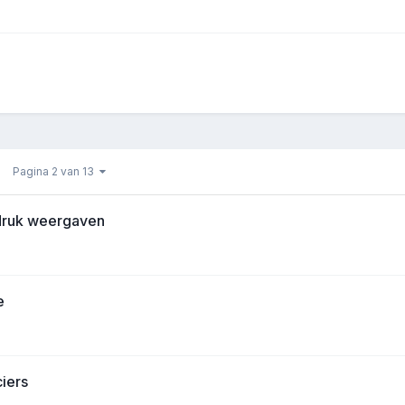
Pagina 2 van 13
fdruk weergaven
e
ciers