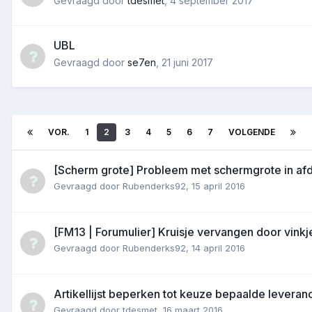
Gevraagd door
tdesmet
,
4 september 2017
UBL
Gevraagd door
se7en
,
21 juni 2017
VOR.
1
2
3
4
5
6
7
VOLGENDE
[Scherm grote] Probleem met schermgrote in a
Gevraagd door
Rubenderks92
,
15 april 2016
[FM13 | Forumulier] Kruisje vervangen door vinkj
Gevraagd door
Rubenderks92
,
14 april 2016
Artikellijst beperken tot keuze bepaalde leveran
Gevraagd door
tdesmet
,
16 maart 2016