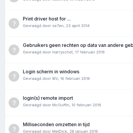
Print driver host for ...
Gevraagd door
se7en
,
23 april 2014
Gebruikers geen rechten op data van andere geb
Gevraagd door
Harryschot
,
17 februari 2016
Login scherm in windows
Gevraagd door
IBV
,
16 februari 2016
login(s) remote import
Gevraagd door
McGuffin
,
10 februari 2016
Milliseconden omzetten in tijd
Gevraagd door
MetDick
,
28 januari 2016