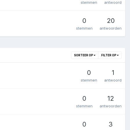
stemmen
antwoord
0
20
stemmen
antwoorden
SORTEER OP
FILTER OP
0
1
stemmen
antwoord
0
12
stemmen
antwoorden
0
3