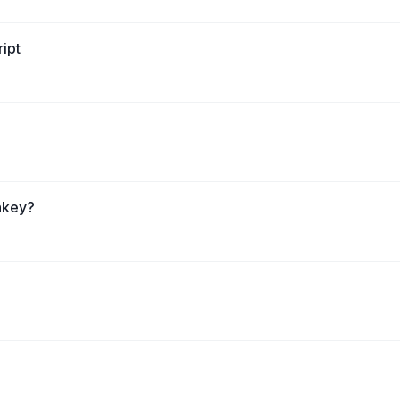
ipt
nkey?