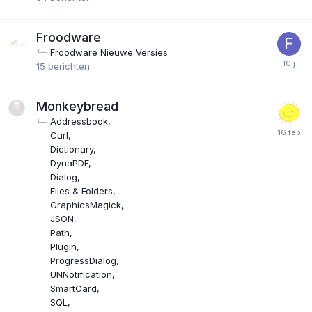
Froodware
Froodware Nieuwe Versies
15
berichten
Monkeybread
Addressbook
Curl
Dictionary
DynaPDF
Dialog
Files & Folders
GraphicsMagick
JSON
Path
Plugin
ProgressDialog
UNNotification
SmartCard
SQL