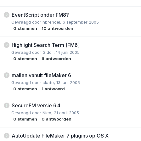
EventScript onder FM8?
Gevraagd door
hbrendel
,
6 september 2005
0
stemmen
10
antwoorden
Highlight Search Term [FM6]
Gevraagd door
Gido_
,
14 juni 2005
0
stemmen
6
antwoorden
mailen vanuit fileMaker 6
Gevraagd door
ckafe
,
13 juni 2005
0
stemmen
1
antwoord
SecureFM versie 6.4
Gevraagd door
Nico
,
21 april 2005
0
stemmen
0
antwoorden
AutoUpdate FileMaker 7 plugins op OS X