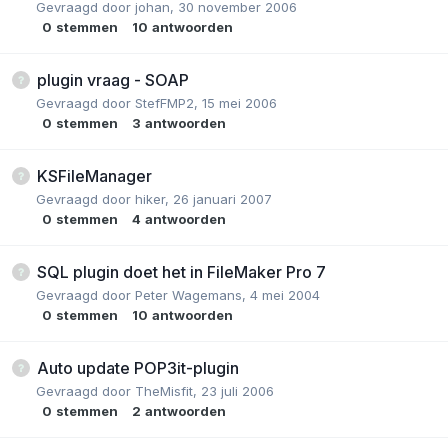
Gevraagd door
johan
,
30 november 2006
0
stemmen
10
antwoorden
plugin vraag - SOAP
Gevraagd door
StefFMP2
,
15 mei 2006
0
stemmen
3
antwoorden
KSFileManager
Gevraagd door
hiker
,
26 januari 2007
0
stemmen
4
antwoorden
SQL plugin doet het in FileMaker Pro 7
Gevraagd door
Peter Wagemans
,
4 mei 2004
0
stemmen
10
antwoorden
Auto update POP3it-plugin
Gevraagd door
TheMisfit
,
23 juli 2006
0
stemmen
2
antwoorden