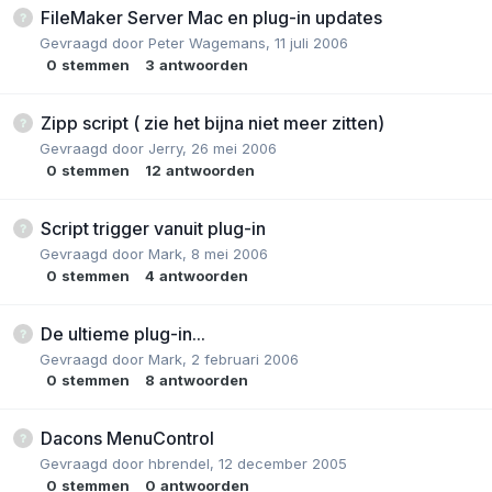
FileMaker Server Mac en plug-in updates
Gevraagd door
Peter Wagemans
,
11 juli 2006
0
stemmen
3
antwoorden
Zipp script ( zie het bijna niet meer zitten)
Gevraagd door
Jerry
,
26 mei 2006
0
stemmen
12
antwoorden
Script trigger vanuit plug-in
Gevraagd door
Mark
,
8 mei 2006
0
stemmen
4
antwoorden
De ultieme plug-in...
Gevraagd door
Mark
,
2 februari 2006
0
stemmen
8
antwoorden
Dacons MenuControl
Gevraagd door
hbrendel
,
12 december 2005
0
stemmen
0
antwoorden