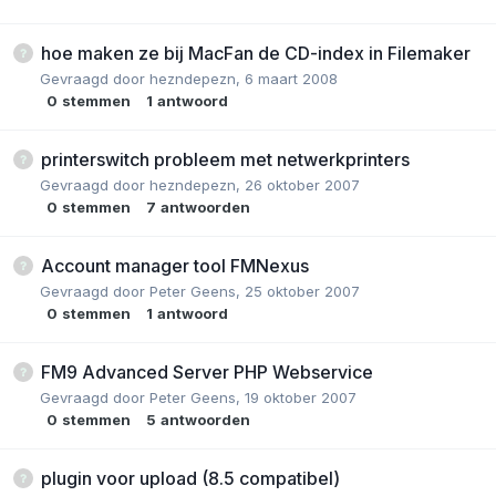
hoe maken ze bij MacFan de CD-index in Filemaker
Gevraagd door
hezndepezn
,
6 maart 2008
0
stemmen
1
antwoord
printerswitch probleem met netwerkprinters
Gevraagd door
hezndepezn
,
26 oktober 2007
0
stemmen
7
antwoorden
Account manager tool FMNexus
Gevraagd door
Peter Geens
,
25 oktober 2007
0
stemmen
1
antwoord
FM9 Advanced Server PHP Webservice
Gevraagd door
Peter Geens
,
19 oktober 2007
0
stemmen
5
antwoorden
plugin voor upload (8.5 compatibel)