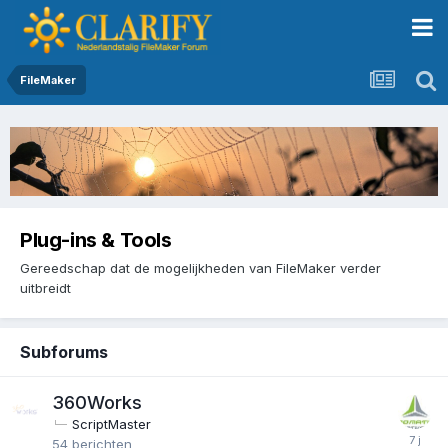
FileMaker
Plug-ins & Tools
Gereedschap dat de mogelijkheden van FileMaker verder
uitbreidt
Subforums
360Works
ScriptMaster
54
berichten