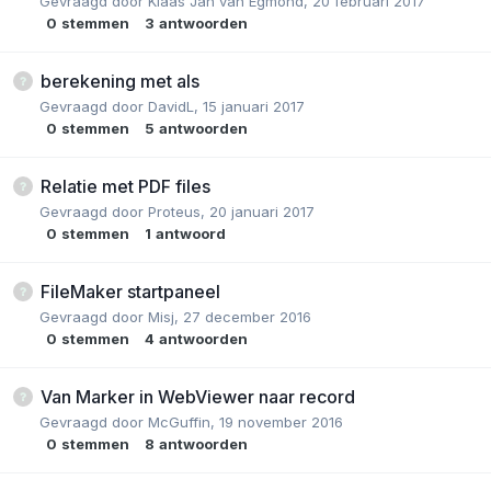
Gevraagd door
Klaas Jan van Egmond
,
20 februari 2017
0
stemmen
3
antwoorden
berekening met als
Gevraagd door
DavidL
,
15 januari 2017
0
stemmen
5
antwoorden
Relatie met PDF files
Gevraagd door
Proteus
,
20 januari 2017
0
stemmen
1
antwoord
FileMaker startpaneel
Gevraagd door
Misj
,
27 december 2016
0
stemmen
4
antwoorden
Van Marker in WebViewer naar record
Gevraagd door
McGuffin
,
19 november 2016
0
stemmen
8
antwoorden