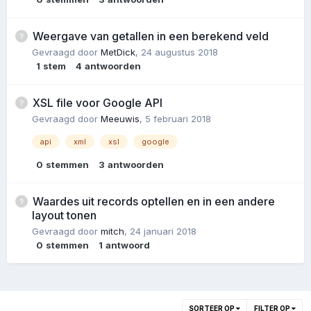
Weergave van getallen in een berekend veld
Gevraagd door
MetDick
,
24 augustus 2018
1
stem
4
antwoorden
XSL file voor Google API
Gevraagd door
Meeuwis
,
5 februari 2018
api
xml
xsl
google
0
stemmen
3
antwoorden
Waardes uit records optellen en in een andere
layout tonen
Gevraagd door
mitch
,
24 januari 2018
0
stemmen
1
antwoord
SORTEER OP
FILTER OP