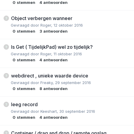
0
stemmen
4
antwoorden
Object verbergen wanneer
Gevraagd door
Roger
,
12 oktober 2016
0
stemmen
3
antwoorden
Is Get ( TijdelijkPad) wel zo tijdelijk?
Gevraagd door
Roger
,
11 oktober 2016
0
stemmen
4
antwoorden
webdirect , unieke waarde device
Gevraagd door
Freaky
,
29 september 2016
0
stemmen
8
antwoorden
leeg record
Gevraagd door
Keeshart
,
30 september 2016
0
stemmen
4
antwoorden
Container / drag and drop / remote opslag