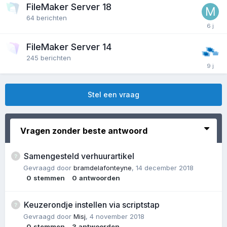
FileMaker Server 18
64
berichten
FileMaker Server 14
245
berichten
Stel een vraag
Vragen zonder beste antwoord
Samengesteld verhuurartikel
Gevraagd door
bramdelafonteyne
,
14 december 2018
0
stemmen
0
antwoorden
Keuzerondje instellen via scriptstap
Gevraagd door
Misj
,
4 november 2018
0
stemmen
3
antwoorden