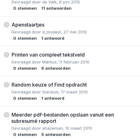
Gevraagd door
de Valk
,
9 juni 2010
0
stemmen
11
antwoorden
Apenstaartjes
Gevraagd door
d_modest
,
27 mei 2010
0
stemmen
1
antwoord
Printen van compleet tekstveld
Gevraagd door
Markus
,
11 februari 2010
0
stemmen
9
antwoorden
Random keuze of Find opdracht
Gevraagd door
Stardust
,
17 maart 2010
0
stemmen
1
antwoord
Meerder pdf-bestanden opslaan vanuit een
subresumé rapport
Gevraagd door
ahazeman
,
10 maart 2010
0
stemmen
5
antwoorden