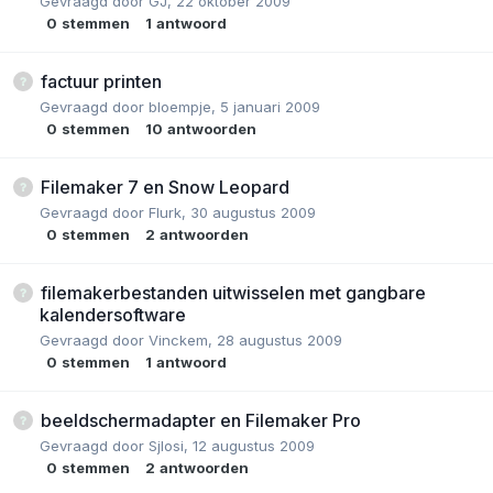
Gevraagd door
GJ
,
22 oktober 2009
0
stemmen
1
antwoord
factuur printen
Gevraagd door
bloempje
,
5 januari 2009
0
stemmen
10
antwoorden
Filemaker 7 en Snow Leopard
Gevraagd door
Flurk
,
30 augustus 2009
0
stemmen
2
antwoorden
filemakerbestanden uitwisselen met gangbare
kalendersoftware
Gevraagd door
Vinckem
,
28 augustus 2009
0
stemmen
1
antwoord
beeldschermadapter en Filemaker Pro
Gevraagd door
Sjlosi
,
12 augustus 2009
0
stemmen
2
antwoorden