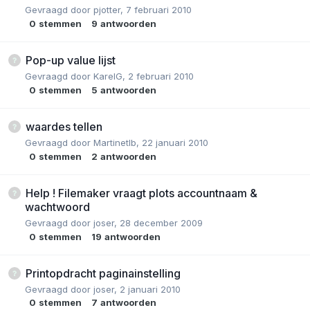
Gevraagd door
pjotter
,
7 februari 2010
0
stemmen
9
antwoorden
Pop-up value lijst
Gevraagd door
KarelG
,
2 februari 2010
0
stemmen
5
antwoorden
waardes tellen
Gevraagd door
Martinetlb
,
22 januari 2010
0
stemmen
2
antwoorden
Help ! Filemaker vraagt plots accountnaam &
wachtwoord
Gevraagd door
joser
,
28 december 2009
0
stemmen
19
antwoorden
Printopdracht paginainstelling
Gevraagd door
joser
,
2 januari 2010
0
stemmen
7
antwoorden