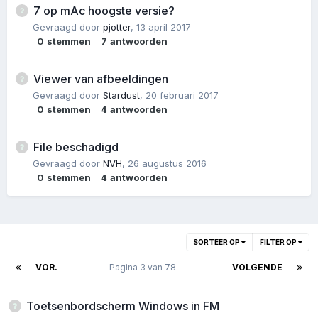
7 op mAc hoogste versie?
Gevraagd door
pjotter
,
13 april 2017
0
stemmen
7
antwoorden
Viewer van afbeeldingen
Gevraagd door
Stardust
,
20 februari 2017
0
stemmen
4
antwoorden
File beschadigd
Gevraagd door
NVH
,
26 augustus 2016
0
stemmen
4
antwoorden
SORTEER OP
FILTER OP
VOR.
Pagina 3 van 78
VOLGENDE
Toetsenbordscherm Windows in FM