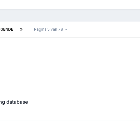
LGENDE
Pagina 5 van 78
ing database