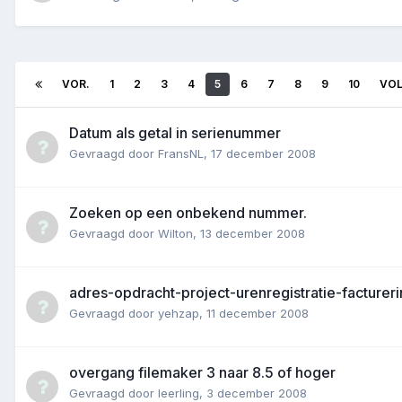
VOR.
1
2
3
4
5
6
7
8
9
10
VO
Datum als getal in serienummer
Gevraagd door
FransNL
,
17 december 2008
Zoeken op een onbekend nummer.
Gevraagd door
Wilton
,
13 december 2008
adres-opdracht-project-urenregistratie-facturer
Gevraagd door
yehzap
,
11 december 2008
overgang filemaker 3 naar 8.5 of hoger
Gevraagd door
leerling
,
3 december 2008