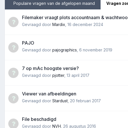
Populaire vragen van de afgelopen maand
Vragen zo
Filemaker vraagt plots accountnaam & wachtwoo
Gevraagd door
Mardix
,
16 december 2024
PAJO
Gevraagd door
pajographics
,
6 november 2019
7 op mAc hoogste versie?
Gevraagd door
pjotter
,
13 april 2017
Viewer van afbeeldingen
Gevraagd door
Stardust
,
20 februari 2017
File beschadigd
Gevraagd door
NVH
,
26 augustus 2016