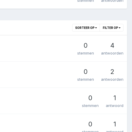
stemmen
antwoorden
SORTEER OP
FILTER OP
0
4
stemmen
antwoorden
0
2
stemmen
antwoorden
0
1
stemmen
antwoord
0
1
stemmen
antwoord