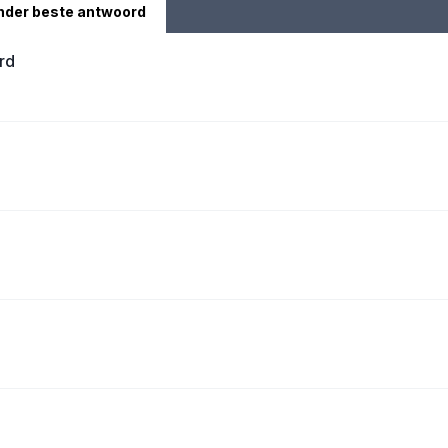
nder beste antwoord
rd