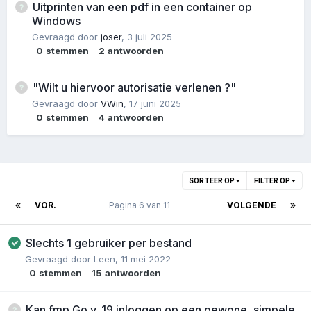
Uitprinten van een pdf in een container op
Windows
Gevraagd door
joser
,
3 juli 2025
0
stemmen
2
antwoorden
"Wilt u hiervoor autorisatie verlenen ?"
Gevraagd door
VWin
,
17 juni 2025
0
stemmen
4
antwoorden
SORTEER OP
FILTER OP
VOR.
Pagina 6 van 11
VOLGENDE
Slechts 1 gebruiker per bestand
Gevraagd door
Leen
,
11 mei 2022
0
stemmen
15
antwoorden
Kan fmp Go v. 19 inloggen op een gewone, simpele