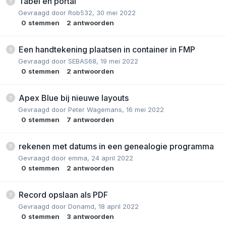
Tabel en portal
Gevraagd door
Rob532
,
30 mei 2022
0
stemmen
2
antwoorden
Een handtekening plaatsen in container in FMP
Gevraagd door
SEBAS68
,
19 mei 2022
0
stemmen
2
antwoorden
Apex Blue bij nieuwe layouts
Gevraagd door
Peter Wagemans
,
16 mei 2022
0
stemmen
7
antwoorden
rekenen met datums in een genealogie programma
Gevraagd door
emma
,
24 april 2022
0
stemmen
2
antwoorden
Record opslaan als PDF
Gevraagd door
Donamd
,
18 april 2022
0
stemmen
3
antwoorden