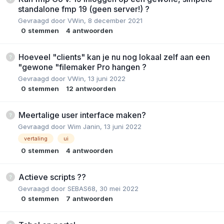
standalone fmp 19 (geen server!) ?
Gevraagd door
VWin
,
8 december 2021
0
stemmen
4
antwoorden
Hoeveel "clients" kan je nu nog lokaal zelf aan een
"gewone "filemaker Pro hangen ?
Gevraagd door
VWin
,
13 juni 2022
0
stemmen
12
antwoorden
Meertalige user interface maken?
Gevraagd door
Wim Janin
,
13 juni 2022
vertaling
ui
0
stemmen
4
antwoorden
Actieve scripts ??
Gevraagd door
SEBAS68
,
30 mei 2022
0
stemmen
7
antwoorden