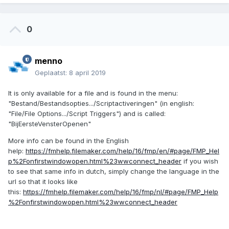
0
menno
Geplaatst:
8 april 2019
It is only available for a file and is found in the menu:
"Bestand/Bestandsopties.../Scriptactiveringen" (in english:
"File/File Options.../Script Triggers") and is called:
"BijEersteVensterOpenen"
More info can be found in the English
help:
https://fmhelp.filemaker.com/help/16/fmp/en/#page/FMP_Hel
p%2Fonfirstwindowopen.html%23wwconnect_header
if you wish
to see that same info in dutch, simply change the language in the
url so that it looks like
this:
https://fmhelp.filemaker.com/help/16/fmp/nl/#page/FMP_Help
%2Fonfirstwindowopen.html%23wwconnect_header