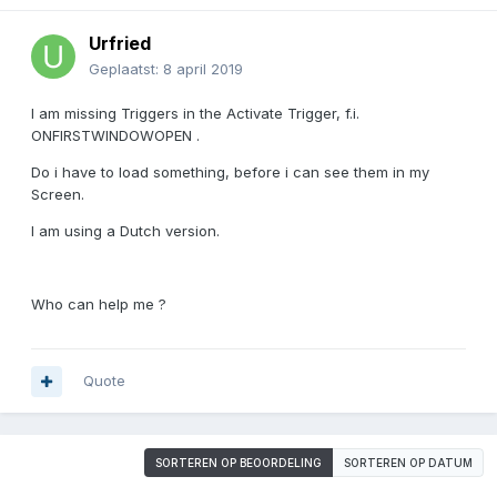
Urfried
Geplaatst:
8 april 2019
I am missing Triggers in the Activate Trigger, f.i.
ONFIRSTWINDOWOPEN .
Do i have to load something, before i can see them in my
Screen.
I am using a Dutch version.
Who can help me ?
Quote
SORTEREN OP BEOORDELING
SORTEREN OP DATUM