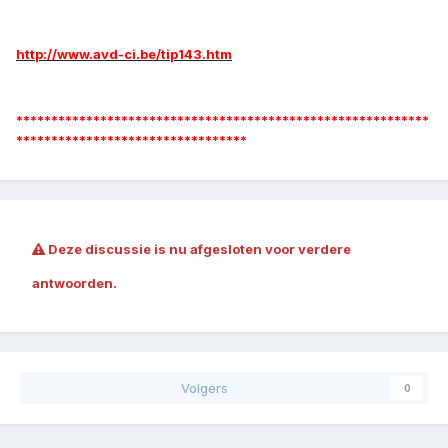
http://www.avd-ci.be/tip143.htm
***********************************************************
*********************************
Deze discussie is nu afgesloten voor verdere
antwoorden.
Volgers
0