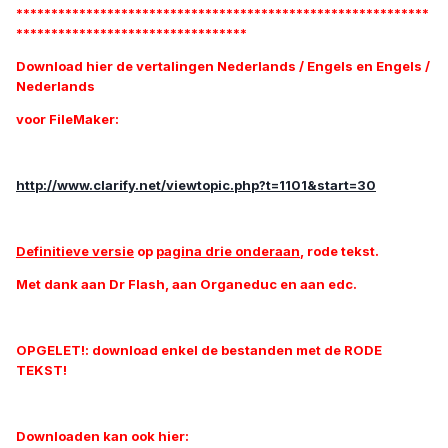
***********************************************************
*********************************
Download hier de vertalingen Nederlands / Engels en Engels /
Nederlands
voor FileMaker:
http://www.clarify.net/viewtopic.php?t=1101&start=30
Definitieve versie
op
pagina drie onderaan
, rode tekst.
Met dank aan Dr Flash, aan Organeduc en aan edc.
OPGELET!: download enkel de bestanden met de RODE
TEKST!
Downloaden kan ook hier: