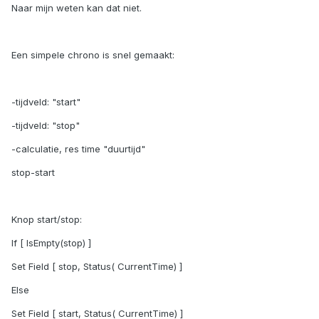
Naar mijn weten kan dat niet.
Een simpele chrono is snel gemaakt:
-tijdveld: "start"
-tijdveld: "stop"
-calculatie, res time "duurtijd"
stop-start
Knop start/stop:
If [ IsEmpty(stop) ]
Set Field [ stop, Status( CurrentTime) ]
Else
Set Field [ start, Status( CurrentTime) ]