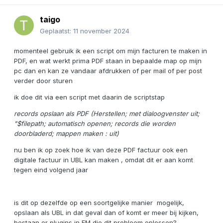
taigo
Geplaatst:
11 november 2024
momenteel gebruik ik een script om mijn facturen te maken in
PDF, en wat werkt prima PDF staan in bepaalde map op mijn
pc dan en kan ze vandaar afdrukken of per mail of per post
verder door sturen
ik doe dit via een script met daarin de scriptstap
records opslaan als PDF (Herstellen; met dialoogvenster uit;
"$filepath; automatisch openen; records die worden
doorbladerd; mappen maken : uit)
nu ben ik op zoek hoe ik van deze PDF factuur ook een
digitale factuur in UBL kan maken , omdat dit er aan komt
tegen eind volgend jaar
is dit op dezelfde op een soortgelijke manier mogelijk,
opslaan als UBL in dat geval dan of komt er meer bij kijken,
bestaan er plugins in FM die dit probleem oplossen?