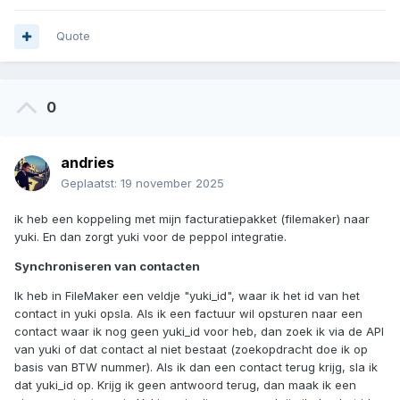
met vriendelijke groeten, Willem De Jonghe
Quote
0
andries
Geplaatst:
19 november 2025
ik heb een koppeling met mijn facturatiepakket (filemaker) naar
yuki. En dan zorgt yuki voor de peppol integratie.
Synchroniseren van contacten
Ik heb in FileMaker een veldje "yuki_id", waar ik het id van het
contact in yuki opsla. Als ik een factuur wil opsturen naar een
contact waar ik nog geen yuki_id voor heb, dan zoek ik via de API
van yuki of dat contact al niet bestaat (zoekopdracht doe ik op
basis van BTW nummer). Als ik dan een contact terug krijg, sla ik
dat yuki_id op. Krijg ik geen antwoord terug, dan maak ik een