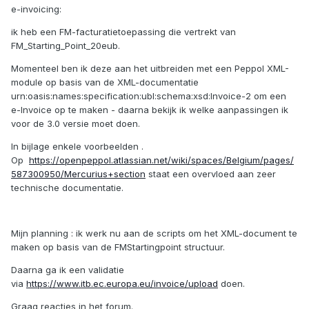
e-invoicing:
ik heb een FM-facturatietoepassing die vertrekt van
FM_Starting_Point_20eub.
Momenteel ben ik deze aan het uitbreiden met een Peppol XML-
module op basis van de XML-documentatie
urn:oasis:names:specification:ubl:schema:xsd:Invoice-2 om een
e-Invoice op te maken - daarna bekijk ik welke aanpassingen ik
voor de 3.0 versie moet doen.
In bijlage enkele voorbeelden .
Op
https://openpeppol.atlassian.net/wiki/spaces/Belgium/pages/
587300950/Mercurius+section
staat een overvloed aan zeer
technische documentatie.
Mijn planning : ik werk nu aan de scripts om het XML-document te
maken op basis van de FMStartingpoint structuur.
Daarna ga ik een validatie
via
https://www.itb.ec.europa.eu/invoice/upload
doen.
Graag reacties in het forum.