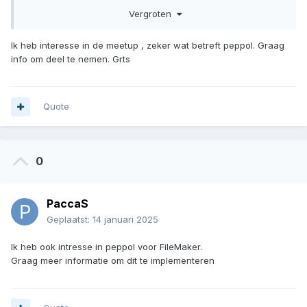
(voor België zie
Vergroten
https://openpeppol.atlassian.net/wiki/spaces/Belgium/overvi
ew?homepageId=13402278
)
Ik heb interesse in de meetup , zeker wat betreft peppol. Graag
info om deel te nemen. Grts
via jouw access-point worden ook de voor jouw bedrijf
bestemde UBL-documenten (o.a. e-invoices)
ontvangen
.
Er zijn vele boekhoudpaketten (bv. octopus, billit.eu, die via
Quote
de boekhouders instaan voor deze service aan de klanten.
Zie vooe Billit
0
PaccaS
Geplaatst:
14 januari 2025
Ik heb ook intresse in peppol voor FileMaker.
Graag meer informatie om dit te implementeren