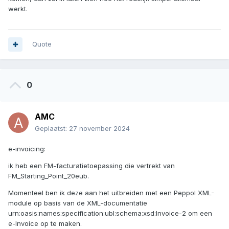
werkt.
Quote
0
AMC
Geplaatst:
27 november 2024
e-invoicing:
ik heb een FM-facturatietoepassing die vertrekt van
FM_Starting_Point_20eub.
Momenteel ben ik deze aan het uitbreiden met een Peppol XML-
module op basis van de XML-documentatie
urn:oasis:names:specification:ubl:schema:xsd:Invoice-2 om een
e-Invoice op te maken.