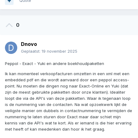
Quote
0
Dnovo
Geplaatst:
19 november 2025
Dit gebeurt buiten Filemaker-toepassingen om.
Peppol - Exact - Yuki en andere boekhoudpaketten
Ik kan momenteel verkoopfacturen omzetten in een xml met een
embedded pdf en die wordt aanvaard door een peppol access-
Mijn eerste piste was: via FM het UBL-document aanmaken
point. Nu moeten die dingen nog naar Exact-Online en Yuki (dat
en dit aan de boekhouder van de klant doorsturen.
zijn de meest gebruikte pakketten door onze klanten). Idealiter
loopt die via de API's van deze pakketten. Waar ik tegenaan loop
Bedankt voor je interesse - ik vond reeds de plaats voor
is de nummering van de contacten. Na wat opzoekwerk lijkt de
Claris-meetup van 16/12 vanuit Wuustwezel - België 115 km
veiligste manier om dubbels in contactnummering te vermijden de
enkel - ik hou 16/12 vrij.
nummering te laten sturen door Exact maar daar schiet mijn
Misschien kan je de tools die je gebruikt even opgeven, dan
kennis van die API's wat te kort. Als er iemand is die hier ervaring
kan ik die al bestuderen.
met heeft of kan meedenken dan hoor ik het graag.