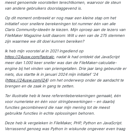
meest genoemde voorstellen terechtkomen, waarvoor de steun
van andere gebruikers doorslaggevend is.
Op dit moment ontbreekt er nog maar een kleine stap om het
initiatief voor snellere berekeningen tot nummer één van alle
Claris Community-ideeën te kiezen. Mijn oproep aan de lezers van
FileMaker Magazine luidt daarom: Wilt u een van de 275 stemmen
zijn waarmee we dit doel kunnen bereiken?
Ik heb mijn voorstel al in 2021 ingediend op
https://24usw.com/fastcalc
, nadat ik had ontdekt dat JavaScript
meer dan 1.000 keer sneller was dan de FileMaker-calculatie-
engine bij het vinden van priemgetallen. Drie jaar lang gebeurde er
niets, dus startte ik in januari 2024 mijn initiatief '24
(
https://24usw.com/i24
) om het onderwerp onder de aandacht te
brengen en de zaak in gang te zetten.
Ter illustratie heb ik twee referentieberekeningen gemaakt, één
voor numerieke en één voor stringbewerkingen – en daarbij
functies gecombineerd die naar mijn mening tot de meest
gebruikte functies in echte oplossingen behoren.
Deze heb ik vergeleken in FileMaker, PHP, Python en JavaScript.
Verrassend genoeg was Python in wiskunde ongeveer even traag