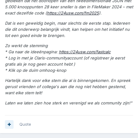
gebleken dat het doorlopen van een tweedimensionale JSON met
5.000 knooppunten 28 keer sneller is dan in FileMaker 2024 – met
exact dezelfde code (
https://24usw.com/fm2025
).
Dat is een geweldig begin, maar slechts de eerste stap. Iedereen
die dit onderwerp belangrijk vindt, kan helpen om het initiatief nu
tot een goed einde te brengen.
Zo werkt de stemming
* Ga naar de ideeënpagina:
https://24usw.com/fastcalc
* Log in met je Claris-communityaccount (of registreer je eerst
gratis als je nog geen account hebt )
* Klik op de duim omhoog-knop
Hartelijk dank voor elke stem die al is binnengekomen. En spreek
gerust vrienden of collega's aan die nog niet hebben gestemd,
want elke stem telt!
Laten we laten zien hoe sterk en verenigd we als community zijn!"
Quote