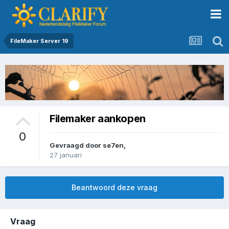
FileMaker Server 19
Filemaker aankopen
0
Gevraagd door
se7en
,
27 januari
Beantwoord deze vraag
Vraag