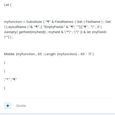
Let (
myfunction = Substitute ( "¶" & FieldNames ( Get ( FileName ) ; Get
( LayoutName ) )& "¶" ;[ "EmptyFields" & "¶"; ""];["¶" ; "\" ; if (
isempty( getfield(myfield)) ; myfield & \"*\" ; \"\" )) & let (myField=
\""] ) ;
Middle (myfunction ; 65 ; Length (myfunction) - 65 - 17 )
)
)
;"*" ;"¶"
)
Quote