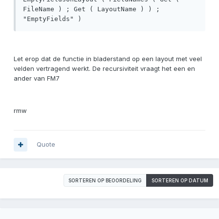
FileName ) ; Get ( LayoutName ) ) ; 
"EmptyFields" )
Let erop dat de functie in bladerstand op een layout met veel
velden vertragend werkt. De recursiviteit vraagt het een en
ander van FM7
rmw
Quote
SORTEREN OP BEOORDELING
SORTEREN OP DATUM