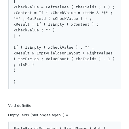
[

xCheckValue = LeftValues ( theFields ; 1 ) ;

xContent = If ( xCheckValue = itsMe & "¶" ; 
"*" ; GetField ( xCheckValue ) ) ;

xResult = If ( IsEmpty ( xContent ) ; 
xCheckValue ; "" )

] ;

If ( IsEmpty ( xCheckValue ) ; "" ; 

xResult & EmptyFieldsOnLayout ( RightValues 
( theFields ; ValueCount ( theFields ) - 1 ) 
; itsMe )

)

)
Veld definitie
EmptyFields (niet opgeslagen!!!) =
EmptyFieldsOnLayout ( FieldNames ( Get ( 