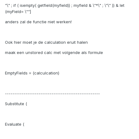
"\" ; if ( isempty( getfield(myfield)) ; myfield & \"*\" ; \"\" )) & let
(myField= \""]
anders zal de functie niet werken!
Ook hier moet je de calculation eruit halen
maak een unstored calc met volgende als formule
EmptyFields = (calculcation)
---------------------------------------------------
Substitute (
Evaluate (