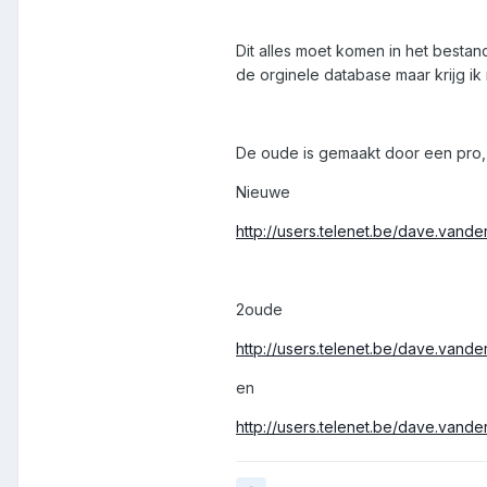
Dit alles moet komen in het bestan
de orginele database maar krijg ik
De oude is gemaakt door een pro,
Nieuwe
http://users.telenet.be/dave.vand
2oude
http://users.telenet.be/dave.vand
en
http://users.telenet.be/dave.vand