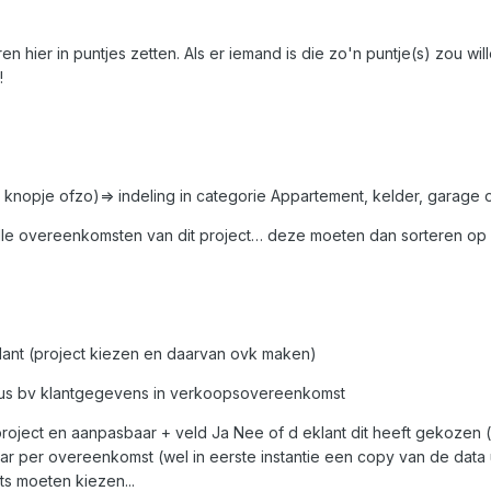
en hier in puntjes zetten. Als er iemand is die zo'n puntje(s) zou w
!
ia knopje ofzo)=> indeling in categorie Appartement, kelder, garage
lle overeenkomsten van dit project… deze moeten dan sorteren op A
lant (project kiezen en daarvan ovk maken)
us bv klantgegevens in verkoopsovereenkomst
 project en aanpasbaar + veld Ja Nee of d eklant dit heeft gekoze
r per overeenkomst (wel in eerste instantie een copy van de data uit
ts moeten kiezen...