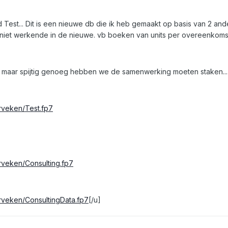
d Test... Dit is een nieuwe db die ik heb gemaakt op basis van 2 and
 niet werkende in de nieuwe. vb boeken van units per overeenkomst
 maar spijtig genoeg hebben we de samenwerking moeten staken...
erveken/Test.fp7
erveken/Consulting.fp7
erveken/ConsultingData.fp7
[/u]