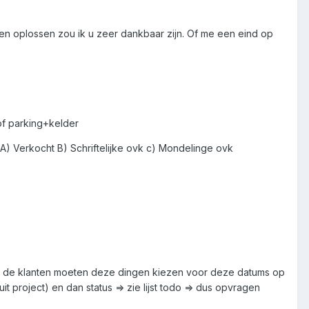
illen oplossen zou ik u zeer dankbaar zijn. Of me een eind op
 of parking+kelder
) Verkocht B) Schriftelijke ovk c) Mondelinge ovk
n ( de klanten moeten deze dingen kiezen voor deze datums op
 project) en dan status => zie lijst todo => dus opvragen