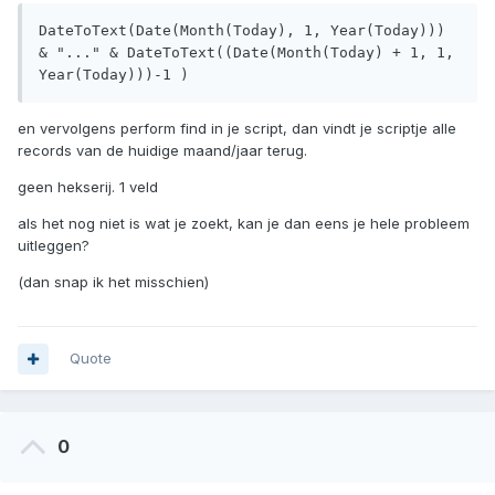
DateToText(Date(Month(Today), 1, Year(Today))) 
& "..." & DateToText((Date(Month(Today) + 1, 1, 
Year(Today)))-1 )
en vervolgens perform find in je script, dan vindt je scriptje alle
records van de huidige maand/jaar terug.
geen hekserij. 1 veld
als het nog niet is wat je zoekt, kan je dan eens je hele probleem
uitleggen?
(dan snap ik het misschien)
Quote
0