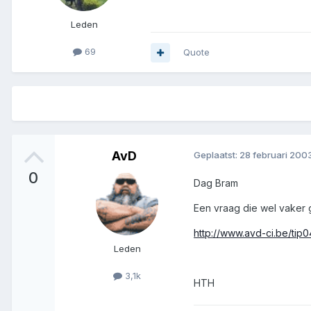
Leden
69
Quote
AvD
Geplaatst:
28 februari 200
0
Dag Bram
Een vraag die wel vaker g
http://www.avd-ci.be/tip0
Leden
3,1k
HTH