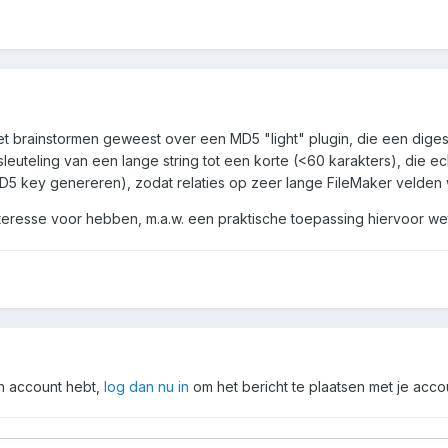
et brainstormen geweest over een MD5 "light" plugin, die een diges
leuteling van een lange string tot een korte (<60 karakters), die ec
5 key genereren), zodat relaties op zeer lange FileMaker velden 
interesse voor hebben, m.a.w. een praktische toepassing hiervoor w
en account hebt,
log dan nu in
om het bericht te plaatsen met je acco