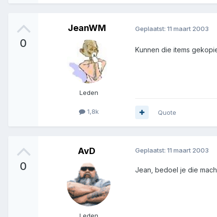
JeanWM
Geplaatst:
11 maart 2003
0
Kunnen die items gekopi
Leden
1,8k
Quote
AvD
Geplaatst:
11 maart 2003
0
Jean, bedoel je die mach
Leden