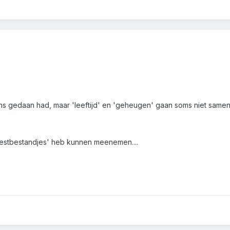
eens gedaan had, maar 'leeftijd' en 'geheugen' gaan soms niet samen.
n 'testbestandjes' heb kunnen meenemen....