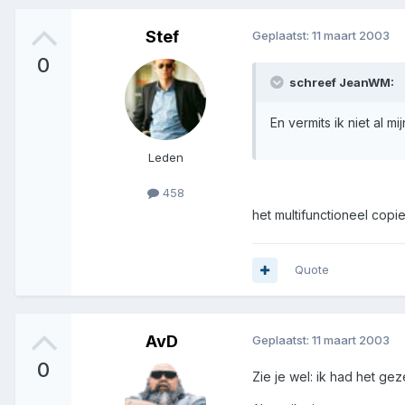
Stef
Geplaatst:
11 maart 2003
0
schreef JeanWM:
En vermits ik niet al 
Leden
458
het multifunctioneel cop
Quote
AvD
Geplaatst:
11 maart 2003
0
Zie je wel: ik had het ge