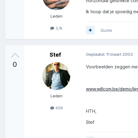
horizontaal gestrekte cont
Ik hoop dat je spoedig me
Leden
3,1k
Quote
Stef
Geplaatst:
11 maart 2003
0
Voorbeelden zeggen meer
www.willcom.be/demo/lijn
Leden
458
HTH,
Stef