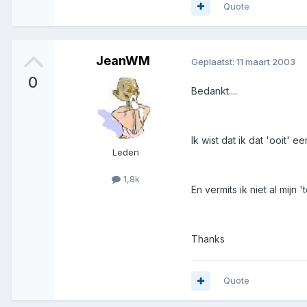
Quote
JeanWM
Geplaatst:
11 maart 2003
0
Bedankt....
Ik wist dat ik dat 'ooit' 
Leden
1,8k
En vermits ik niet al mij
Thanks
Quote