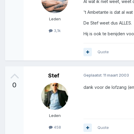
Al wat ik niet weet, weet 
't Ambetante is dat al wa
Leden
De Stef weet dus ALLES.
3,1k
Hij is ook te benijden voo
Quote
Stef
Geplaatst:
11 maart 2003
0
dank voor de lofzang (en
Leden
458
Quote