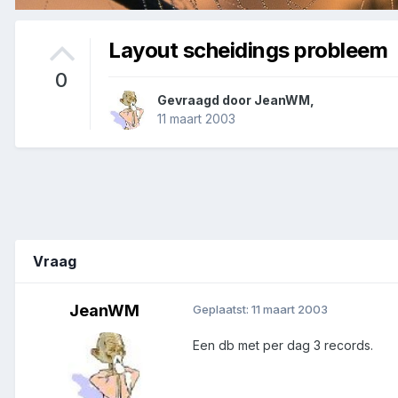
Layout scheidings probleem
0
Gevraagd door
JeanWM
,
11 maart 2003
Vraag
JeanWM
Geplaatst:
11 maart 2003
Een db met per dag 3 records.