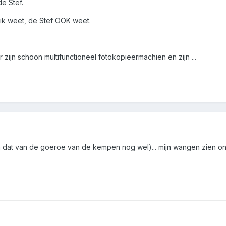
de Stef.
t ik weet, de Stef OOK weet.
r zijn schoon multifunctioneel fotokopieermachien en zijn ...
 dat van de goeroe van de kempen nog wel)... mijn wangen zien on