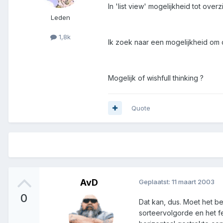
In 'list view' mogelijkheid tot over
Leden
1,8k
Ik zoek naar een mogelijkheid om 
Mogelijk of wishfull thinking ?
Quote
AvD
Geplaatst:
11 maart 2003
0
Dat kan, dus. Moet het be
sorteervolgorde en het fe