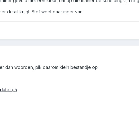
ainer gevuld met een kleur, om op die manier de scheidingslijn te ge
er detail krijgt: Stef weet daar meer van.
 dan woorden, pik daarom klein bestandje op:
date.fp5