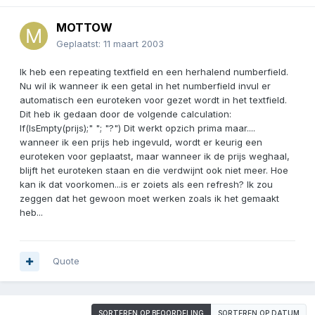
MOTTOW
Geplaatst:
11 maart 2003
Ik heb een repeating textfield en een herhalend numberfield.
Nu wil ik wanneer ik een getal in het numberfield invul er
automatisch een euroteken voor gezet wordt in het textfield.
Dit heb ik gedaan door de volgende calculation:
If(IsEmpty(prijs);" "; "?") Dit werkt opzich prima maar....
wanneer ik een prijs heb ingevuld, wordt er keurig een
euroteken voor geplaatst, maar wanneer ik de prijs weghaal,
blijft het euroteken staan en die verdwijnt ook niet meer. Hoe
kan ik dat voorkomen...is er zoiets als een refresh? Ik zou
zeggen dat het gewoon moet werken zoals ik het gemaakt
heb...
Quote
SORTEREN OP BEOORDELING
SORTEREN OP DATUM