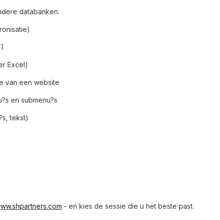
ndere databanken.
onisatie)
F)
er Excel)
e van een website
nu?s en submenu?s
s, tekst)
/www.shpartners.com
- en kies de sessie die u het beste past.