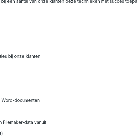
s bij een aantal van onze klanten deze technieken met succes toep
ies bij onze klanten
n Word-documenten
 Filemaker-data vanuit
t)