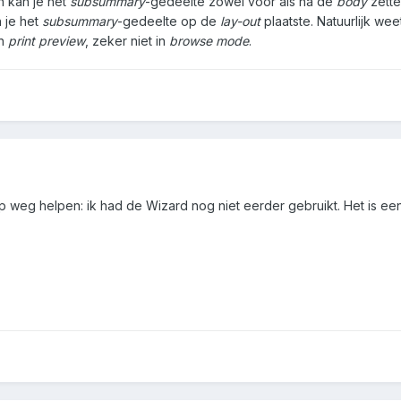
n kan je het
subsummary
-gedeelte zowel voor als na de
body
zette
 je het
subsummary
-gedeelte op de
lay-out
plaatste. Natuurlijk wee
en
print preview
, zeker niet in
browse mode
.
p weg helpen: ik had de Wizard nog niet eerder gebruikt. Het is e