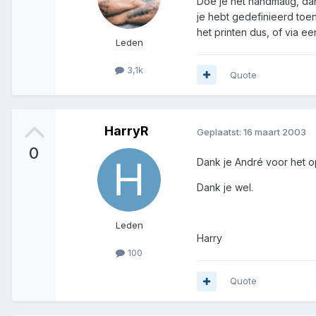
Doe je het handmatig, da
je hebt gedefinieerd toen
het printen dus, of via e
Leden
3,1k
Quote
HarryR
Geplaatst:
16 maart 2003
0
Dank je André voor het o
Dank je wel.
Leden
Harry
100
Quote