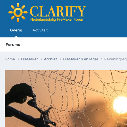
Overig
Activiteit
Forums
Home
FileMaker
Archief
FileMaker 6 en lager
Rekeningrege