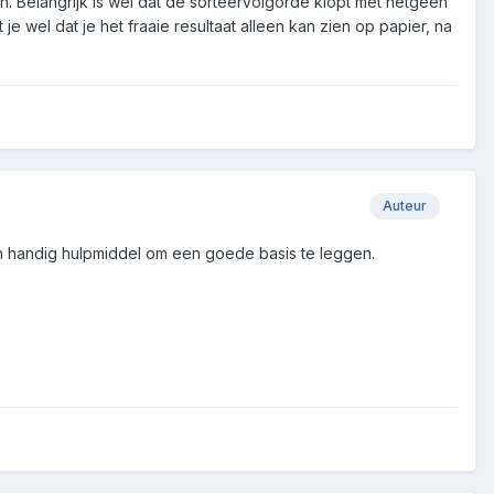
n. Belangrijk is wel dat de sorteervolgorde klopt met hetgeen
t je wel dat je het fraaie resultaat alleen kan zien op papier, na
Auteur
en handig hulpmiddel om een goede basis te leggen.