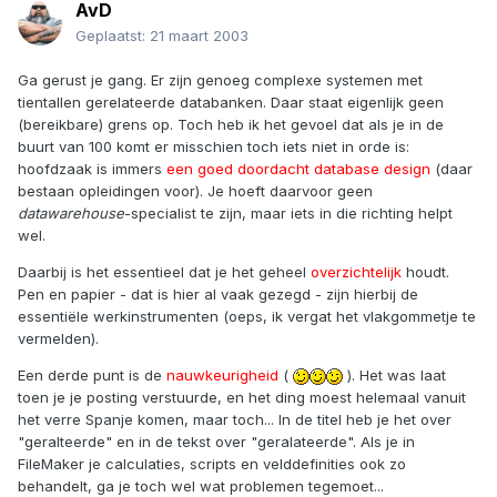
AvD
Geplaatst:
21 maart 2003
Ga gerust je gang. Er zijn genoeg complexe systemen met
tientallen gerelateerde databanken. Daar staat eigenlijk geen
(bereikbare) grens op. Toch heb ik het gevoel dat als je in de
buurt van 100 komt er misschien toch iets niet in orde is:
hoofdzaak is immers
een goed doordacht database design
(daar
bestaan opleidingen voor). Je hoeft daarvoor geen
datawarehouse
-specialist te zijn, maar iets in die richting helpt
wel.
Daarbij is het essentieel dat je het geheel
overzichtelijk
houdt.
Pen en papier - dat is hier al vaak gezegd - zijn hierbij de
essentiële werkinstrumenten (oeps, ik vergat het vlakgommetje te
vermelden).
Een derde punt is de
nauwkeurigheid
(
). Het was laat
toen je je posting verstuurde, en het ding moest helemaal vanuit
het verre Spanje komen, maar toch... In de titel heb je het over
"geralteerde" en in de tekst over "geralateerde". Als je in
FileMaker je calculaties, scripts en velddefinities ook zo
behandelt, ga je toch wel wat problemen tegemoet...