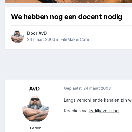
We hebben nog een docent nodig
Door
AvD
24 maart 2003
in
FileMakerCafé
AvD
Geplaatst:
24 maart 2003
Langs verschillende kanalen zijn 
Reacties via
kvd@avd-ci.be
.
Leden