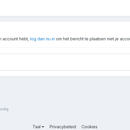
en account hebt,
log dan nu in
om het bericht te plaatsen met je acco
nodig
Taal
Privacybeleid
Cookies