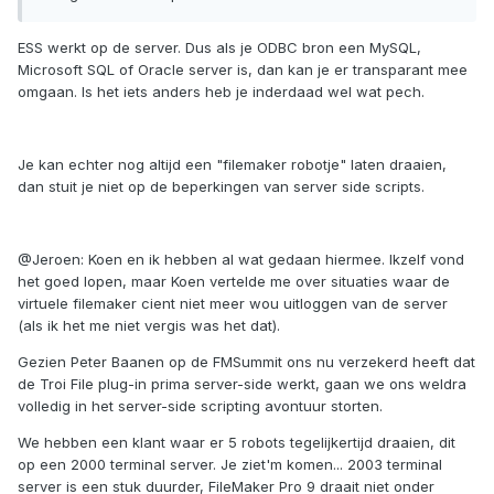
ESS werkt op de server. Dus als je ODBC bron een MySQL,
Microsoft SQL of Oracle server is, dan kan je er transparant mee
omgaan. Is het iets anders heb je inderdaad wel wat pech.
Je kan echter nog altijd een "filemaker robotje" laten draaien,
dan stuit je niet op de beperkingen van server side scripts.
@Jeroen: Koen en ik hebben al wat gedaan hiermee. Ikzelf vond
het goed lopen, maar Koen vertelde me over situaties waar de
virtuele filemaker cient niet meer wou uitloggen van de server
(als ik het me niet vergis was het dat).
Gezien Peter Baanen op de FMSummit ons nu verzekerd heeft dat
de Troi File plug-in prima server-side werkt, gaan we ons weldra
volledig in het server-side scripting avontuur storten.
We hebben een klant waar er 5 robots tegelijkertijd draaien, dit
op een 2000 terminal server. Je ziet'm komen... 2003 terminal
server is een stuk duurder, FileMaker Pro 9 draait niet onder