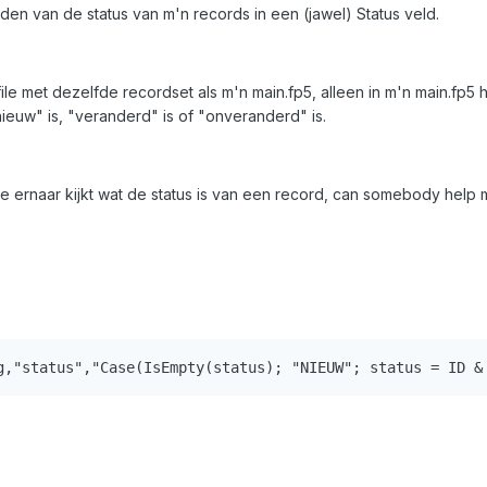
uden van de status van m'n records in een (jawel) Status veld.
ile met dezelfde recordset als m'n main.fp5, alleen in m'n main.fp5 he
ieuw" is, "veranderd" is of "onveranderd" is.
 die ernaar kijkt wat de status is van een record, can somebody help 