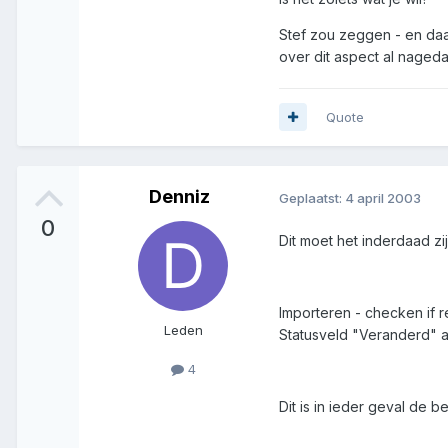
Stef zou zeggen - en daa
over dit aspect al nageda
Quote
Denniz
Geplaatst:
4 april 2003
0
Dit moet het inderdaad zi
Importeren - checken if r
Leden
Statusveld "Veranderd" a
4
Dit is in ieder geval de 