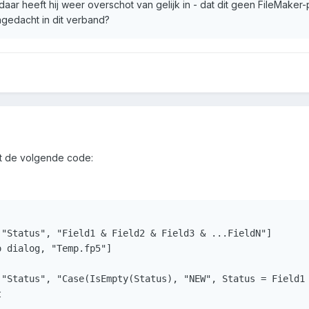
daar heeft hij weer overschot van gelijk in - dat dit geen FileMake
nagedacht in dit verband?
et de volgende code:
"Status", "Field1 & Field2 & Field3 & ...FieldN"]

 dialog, "Temp.fp5"]

 "Status", "Case(IsEmpty(Status), "NEW", Status = Field1 