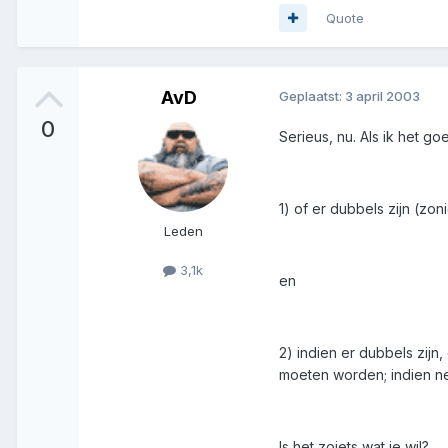
Quote
AvD
Geplaatst:
3 april 2003
0
Serieus, nu. Als ik het g
1) of er dubbels zijn (zon
Leden
3,1k
en
2) indien er dubbels zijn
moeten worden; indien ne
Is het zoiets wat je wil?