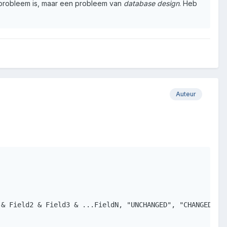
r-probleem is, maar een probleem van
database design
. Heb
Auteur
& Field2 & Field3 & ...FieldN, "UNCHANGED", "CHANGED")"]