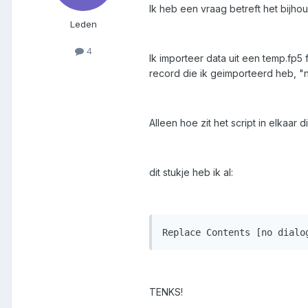
Ik heb een vraag betreft het bijho
Leden
4
Ik importeer data uit een temp.fp5 f
record die ik geimporteerd heb, "n
Alleen hoe zit het script in elkaar
dit stukje heb ik al:
TENKS!