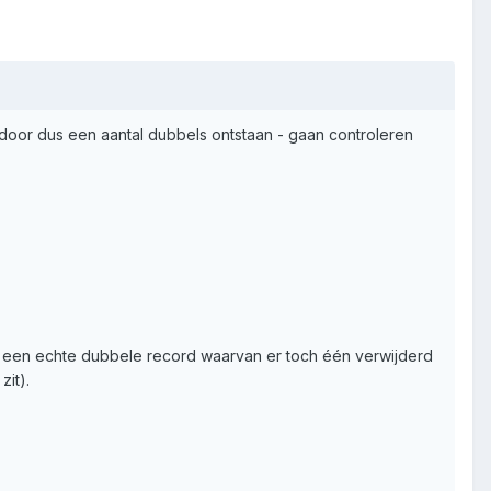
ardoor dus een aantal dubbels ontstaan - gaan controleren
e met een echte dubbele record waarvan er toch één verwijderd
it).