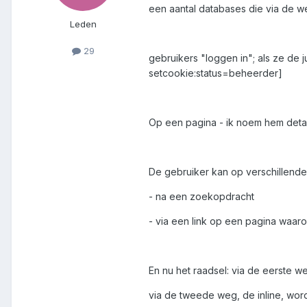
een aantal databases die via de w
Leden
29
gebruikers "loggen in"; als ze de
setcookie:status=beheerder]
Op een pagina - ik noem hem detai
De gebruiker kan op verschillend
- na een zoekopdracht
- via een link op een pagina waa
En nu het raadsel: via de eerste
via de tweede weg, de inline, wor