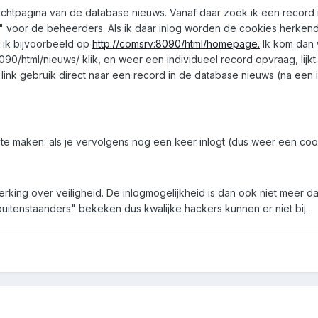
chtpagina van de database nieuws. Vanaf daar zoek ik een record
d" voor de beheerders. Als ik daar inlog worden de cookies herke
 ik bijvoorbeeld op
http://comsrv:8090/html/homepage.
Ik kom dan 
0/html/nieuws/ klik, en weer een individueel record opvraag, lijkt he
nk gebruik direct naar een record in de database nieuws (na een i
e maken: als je vervolgens nog een keer inlogt (dus weer een cookie
erking over veiligheid. De inlogmogelijkheid is dan ook niet meer 
buitenstaanders" bekeken dus kwalijke hackers kunnen er niet bij.