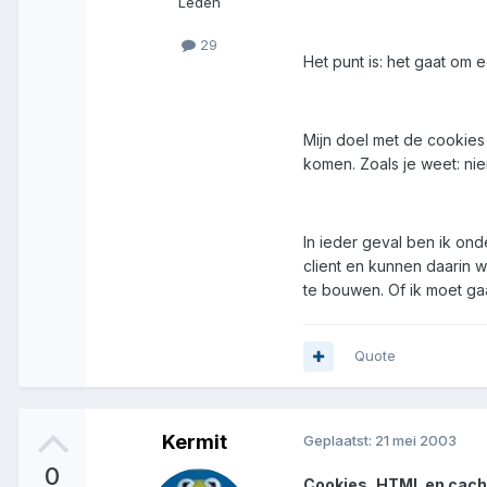
Leden
29
Het punt is: het gaat om 
Mijn doel met de cookies
komen. Zoals je weet: ni
In ieder geval ben ik on
client en kunnen daarin w
te bouwen. Of ik moet ga
Quote
Kermit
Geplaatst:
21 mei 2003
0
Cookies, HTML en cac