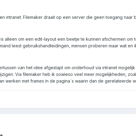
een intranet. Filemaker draait op een server die geen toegang naar b
 is alleen om een edit-layout een beetje te kunnen afschermen om
emand leest gebruikshandleidingen, mensen proberen maar wat en ik
dertussen van het idee afgestapt om onderhoud via intranet mogelij
ijzigen. Via filemaker heb ik sowieso veel meer mogelijkheden, zoals 
an werken met frames in de pagina´s waarin dan de gerelateerde wa
he