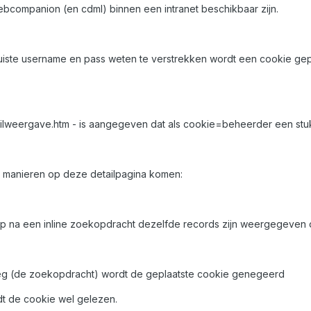
ebcompanion (en cdml) binnen een intranet beschikbaar zijn.
 juiste username en pass weten te verstrekken wordt een cookie gep
lweergave.htm - is aangegeven dat als cookie=beheerder een stukj
e manieren op deze detailpagina komen:
rop na een inline zoekopdracht dezelfde records zijn weergegev
 weg (de zoekopdracht) wordt de geplaatste cookie genegeerd
dt de cookie wel gelezen.