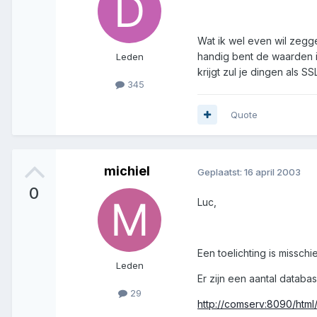
Wat ik wel even wil zegge
handig bent de waarden i
Leden
krijgt zul je dingen als 
345
Quote
michiel
Geplaatst:
16 april 2003
0
Luc,
Een toelichting is misschi
Leden
Er zijn een aantal databa
29
http://comserv:8090/html