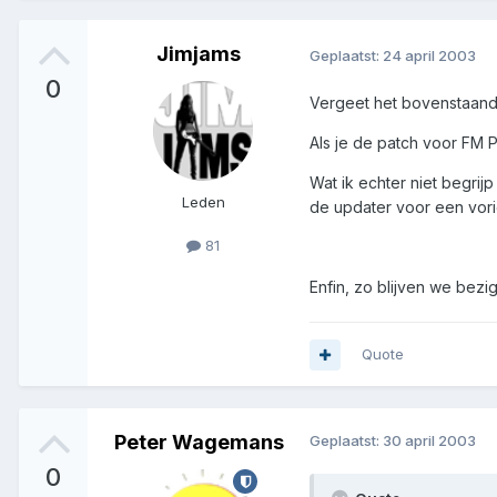
Jimjams
Geplaatst:
24 april 2003
0
Vergeet het bovenstaand
Als je de patch voor FM P
Wat ik echter niet begrij
Leden
de updater voor een vori
81
Enfin, zo blijven we bezig
Quote
Peter Wagemans
Geplaatst:
30 april 2003
0