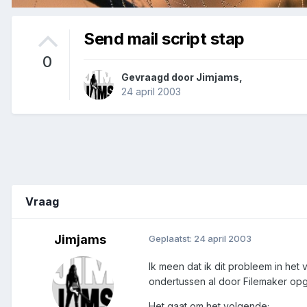
Send mail script stap
0
Gevraagd door
Jimjams
,
24 april 2003
Vraag
Jimjams
Geplaatst:
24 april 2003
Ik meen dat ik dit probleem in het
ondertussen al door Filemaker opg
Het gaat om het volgende;