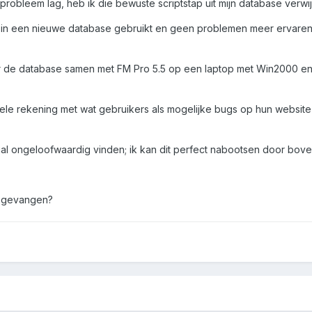
probleem lag, heb ik die bewuste scriptstap uit mijn database ver
ug in een nieuwe database gebruikt en geen problemen meer ervar
r de database samen met FM Pro 5.5 op een laptop met Win2000 en O
ele rekening met wat gebruikers als mogelijke bugs op hun website 
gal ongeloofwaardig vinden; ik kan dit perfect nabootsen door bove
opgevangen?