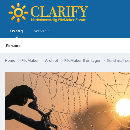
Overig
Activiteit
Forums
Home
FileMaker
Archief
FileMaker 6 en lager
Send mail scr