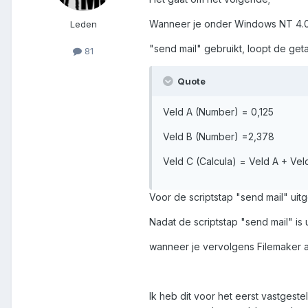
Wanneer je onder Windows NT 4.0 m
Leden
"send mail" gebruikt, loopt de get
81
Quote
Veld A (Number) = 0,125
Veld B (Number) =2,378
Veld C (Calcula) = Veld A + Vel
Voor de scriptstap "send mail" uit
Nadat de scriptstap "send mail" is 
wanneer je vervolgens Filemaker afs
Ik heb dit voor het eerst vastges