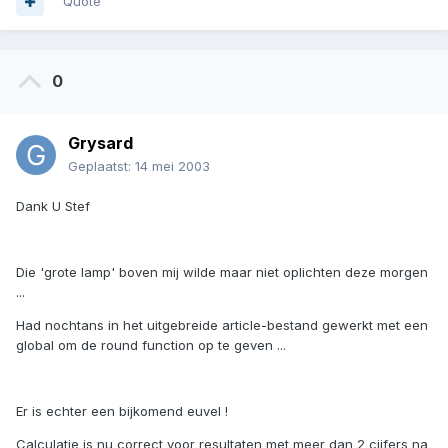
Quote
0
Grysard
Geplaatst:
14 mei 2003
Dank U Stef
Die 'grote lamp' boven mij wilde maar niet oplichten deze morgen
...
Had nochtans in het uitgebreide article-bestand gewerkt met een
global om de round function op te geven ...
Er is echter een bijkomend euvel !
Calculatie is nu correct voor resultaten met meer dan 2 cijfers na