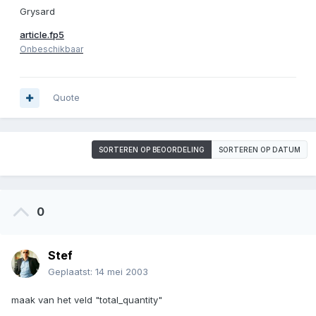
Grysard
article.fp5
Onbeschikbaar
Quote
SORTEREN OP BEOORDELING
SORTEREN OP DATUM
0
Stef
Geplaatst:
14 mei 2003
maak van het veld "total_quantity"