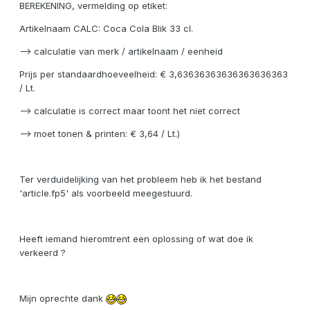
BEREKENING, vermelding op etiket:
Artikelnaam CALC: Coca Cola Blik 33 cl.
--> calculatie van merk / artikelnaam / eenheid
Prijs per standaardhoeveelheid: € 3,63636363636363636363
/ Lt.
--> calculatie is correct maar toont het niet correct
--> moet tonen & printen: € 3,64 / Lt.)
Ter verduidelijking van het probleem heb ik het bestand
'article.fp5' als voorbeeld meegestuurd.
Heeft iemand hieromtrent een oplossing of wat doe ik
verkeerd ?
Mijn oprechte dank