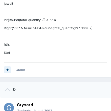
jawel!
Int(Round(total_quantity;2)) & "," &
Right("00" & NumToText(Round(total_quantity;2) * 100); 2)
hth,
Stef
Quote
0
Grysard
Geplaatst:
14 mei 2003