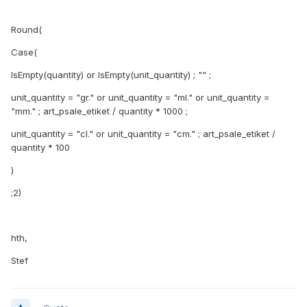
Round(
Case(
IsEmpty(quantity) or IsEmpty(unit_quantity) ; "" ;
unit_quantity = "gr." or unit_quantity = "ml." or unit_quantity =
"mm." ; art_psale_etiket / quantity * 1000 ;
unit_quantity = "cl." or unit_quantity = "cm." ; art_psale_etiket /
quantity * 100
)
;2)
hth,
Stef