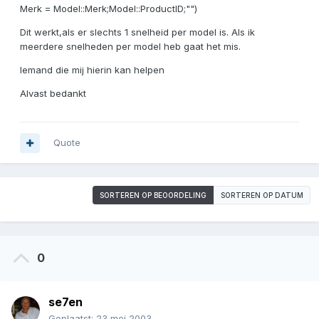
Merk = Model::Merk;Model::ProductID;"")
Dit werkt,als er slechts 1 snelheid per model is. Als ik
meerdere snelheden per model heb gaat het mis.
Iemand die mij hierin kan helpen
Alvast bedankt
Quote
SORTEREN OP BEOORDELING
SORTEREN OP DATUM
0
se7en
Geplaatst:
23 mei 2003