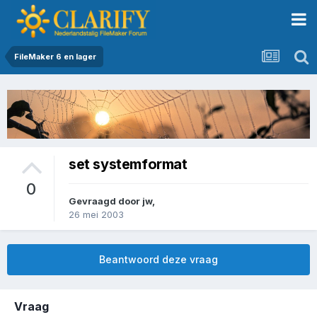
FileMaker 6 en lager
set systemformat
0
Gevraagd door
jw
,
26 mei 2003
Beantwoord deze vraag
Vraag