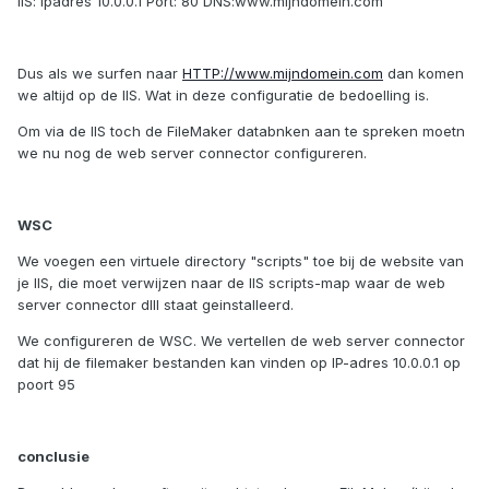
IIS: ipadres 10.0.0.1 Port: 80 DNS:www.mijndomein.com
Dus als we surfen naar
HTTP://www.mijndomein.com
dan komen
we altijd op de IIS. Wat in deze configuratie de bedoelling is.
Om via de IIS toch de FileMaker databnken aan te spreken moetn
we nu nog de web server connector configureren.
WSC
We voegen een virtuele directory "scripts" toe bij de website van
je IIS, die moet verwijzen naar de IIS scripts-map waar de web
server connector dlll staat geinstalleerd.
We configureren de WSC. We vertellen de web server connector
dat hij de filemaker bestanden kan vinden op IP-adres 10.0.0.1 op
poort 95
conclusie