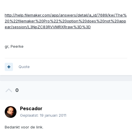
http://help.filemaker.com/app/answers/detail/a_id/7689/kw/The%
20%22filemaker%20Pro%22%20option%20does%20not%20app
ear/session/L3NpZC83RVVMRXRraw%3D%3D
gr, Peerke
Quote
0
Pescador
Geplaatst:
19 januari 2011
Bedankt voor de link.