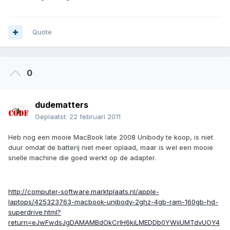
Quote
0
dudematters
Geplaatst:
22 februari 2011
Heb nog een mooie MacBook late 2008 Unibody te koop, is niet
duur omdat de batterij niet meer oplaad, maar is wel een mooie
snelle machine die goed werkt op de adapter.
http://computer-software.marktplaats.nl/apple-
laptops/425323763-macbook-unibody-2ghz-4gb-ram-160gb-hd-
superdrive.html?
return=eJwFwdsJgDAMAMBdOkCrIH6kiLMEDDb0YWiiUMTdvUOY4