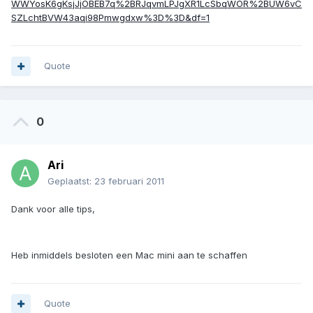
WWYosK6gKsjJjOBEB7q%2BRJqvmLPJgXR1LcSbqWOR%2BUW6vC
SZLchtBVW43aqi98Pmwgdxw%3D%3D&df=1
Quote
0
Ari
Geplaatst:
23 februari 2011
Dank voor alle tips,
Heb inmiddels besloten een Mac mini aan te schaffen
Quote