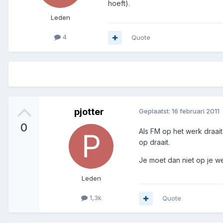
hoeft).
Leden
4
Quote
pjotter
Geplaatst:
16 februari 2011
0
Als FM op het werk draa
op draait.
Je moet dan niet op je w
Leden
1,3k
Quote