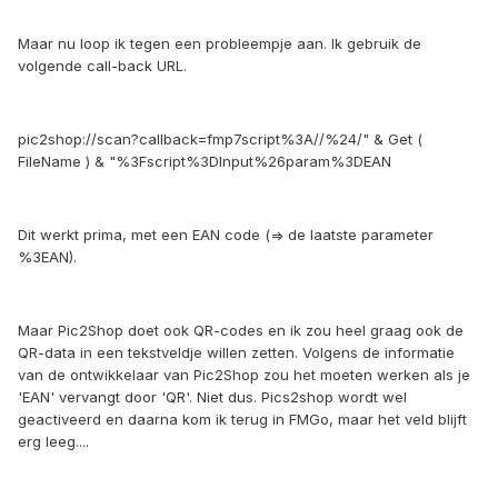
Maar nu loop ik tegen een probleempje aan. Ik gebruik de
volgende call-back URL.
pic2shop://scan?callback=fmp7script%3A//%24/" & Get (
FileName ) & "%3Fscript%3DInput%26param%3DEAN
Dit werkt prima, met een EAN code (=> de laatste parameter
%3EAN).
Maar Pic2Shop doet ook QR-codes en ik zou heel graag ook de
QR-data in een tekstveldje willen zetten. Volgens de informatie
van de ontwikkelaar van Pic2Shop zou het moeten werken als je
'EAN' vervangt door 'QR'. Niet dus. Pics2shop wordt wel
geactiveerd en daarna kom ik terug in FMGo, maar het veld blijft
erg leeg....