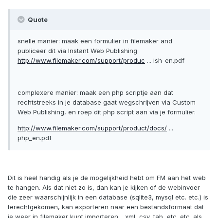
Quote
snelle manier: maak een formulier in filemaker and
publiceer dit via Instant Web Publishing
http://www.filemaker.com/support/produc
... ish_en.pdf
complexere manier: maak een php scriptje aan dat
rechtstreeks in je database gaat wegschrijven via Custom
Web Publishing, en roep dit php script aan via je formulier.
http://www.filemaker.com/support/product/docs/
...
php_en.pdf
Dit is heel handig als je de mogelijkheid hebt om FM aan het web
te hangen. Als dat niet zo is, dan kan je kijken of de webinvoer
die zeer waarschijnlijk in een database (sqlite3, mysql etc. etc.) is
terechtgekomen, kan exporteren naar een bestandsformaat dat
je weer in filemaker kunt importeren .. xml, csv, tab, etc. etc. als