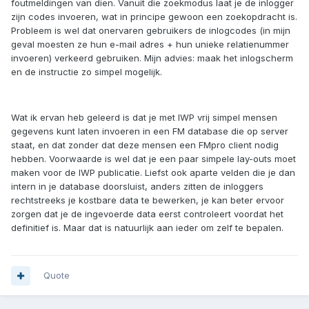
foutmeldingen van dien. Vanuit die zoekmodus laat je de inlogger
zijn codes invoeren, wat in principe gewoon een zoekopdracht is.
Probleem is wel dat onervaren gebruikers de inlogcodes (in mijn
geval moesten ze hun e-mail adres + hun unieke relatienummer
invoeren) verkeerd gebruiken. Mijn advies: maak het inlogscherm
en de instructie zo simpel mogelijk.
Wat ik ervan heb geleerd is dat je met IWP vrij simpel mensen
gegevens kunt laten invoeren in een FM database die op server
staat, en dat zonder dat deze mensen een FMpro client nodig
hebben. Voorwaarde is wel dat je een paar simpele lay-outs moet
maken voor de IWP publicatie. Liefst ook aparte velden die je dan
intern in je database doorsluist, anders zitten de inloggers
rechtstreeks je kostbare data te bewerken, je kan beter ervoor
zorgen dat je de ingevoerde data eerst controleert voordat het
definitief is. Maar dat is natuurlijk aan ieder om zelf te bepalen.
Quote