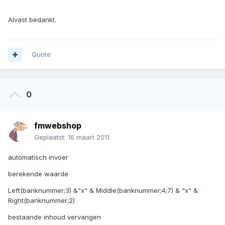
Alvast bedankt.
Quote
0
fmwebshop
Geplaatst:
16 maart 2011
automatisch invoer
berekende waarde
Left(banknummer;3) &"x" & Middle(banknummer;4;7) & "x" &
Right(banknummer;2)
bestaande inhoud vervangen