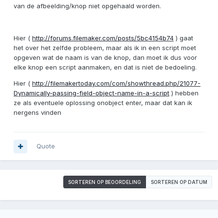
van de afbeelding/knop niet opgehaald worden.
Hier (
http://forums.filemaker.com/posts/5bc4154b74
) gaat
het over het zelfde probleem, maar als ik in een script moet
opgeven wat de naam is van de knop, dan moet ik dus voor
elke knop een script aanmaken, en dat is niet de bedoeling.
Hier (
http://filemakertoday.com/com/showthread.php/21077-
Dynamically-passing-field-object-name-in-a-script
) hebben
ze als eventuele oplossing onobject enter, maar dat kan ik
nergens vinden
Quote
SORTEREN OP BEOORDELING
SORTEREN OP DATUM