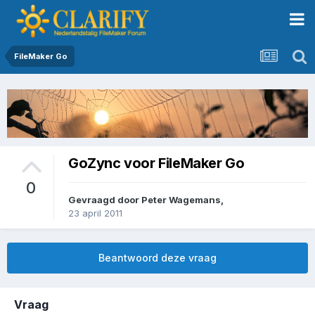
FileMaker Go
GoZync voor FileMaker Go
0
Gevraagd door
Peter Wagemans
,
23 april 2011
Beantwoord deze vraag
Vraag