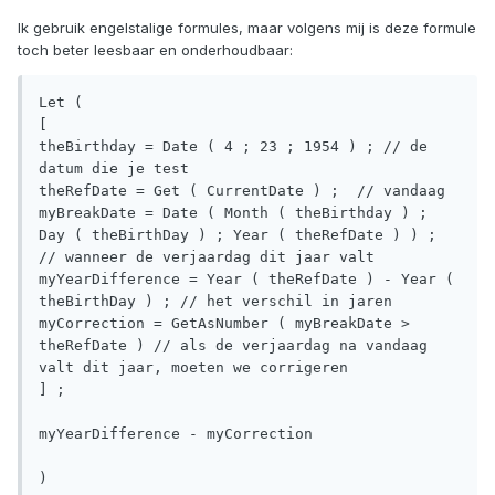
Ik gebruik engelstalige formules, maar volgens mij is deze formule
toch beter leesbaar en onderhoudbaar:
Let (

[

theBirthday = Date ( 4 ; 23 ; 1954 ) ; // de 
datum die je test

theRefDate = Get ( CurrentDate ) ;  // vandaag

myBreakDate = Date ( Month ( theBirthday ) ; 
Day ( theBirthDay ) ; Year ( theRefDate ) ) ; 
// wanneer de verjaardag dit jaar valt

myYearDifference = Year ( theRefDate ) - Year ( 
theBirthDay ) ; // het verschil in jaren

myCorrection = GetAsNumber ( myBreakDate > 
theRefDate ) // als de verjaardag na vandaag 
valt dit jaar, moeten we corrigeren

] ;

myYearDifference - myCorrection

)