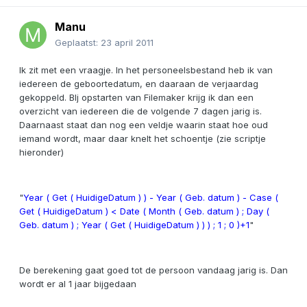
Manu
Geplaatst:
23 april 2011
Ik zit met een vraagje. In het personeelsbestand heb ik van
iedereen de geboortedatum, en daaraan de verjaardag
gekoppeld. BIj opstarten van Filemaker krijg ik dan een
overzicht van iedereen die de volgende 7 dagen jarig is.
Daarnaast staat dan nog een veldje waarin staat hoe oud
iemand wordt, maar daar knelt het schoentje (zie scriptje
hieronder)
"
Year ( Get ( HuidigeDatum ) ) - Year ( Geb. datum ) - Case (
Get ( HuidigeDatum ) < Date ( Month ( Geb. datum ) ; Day (
Geb. datum ) ; Year ( Get ( HuidigeDatum ) ) ) ; 1 ; 0 )+1
"
De berekening gaat goed tot de persoon vandaag jarig is. Dan
wordt er al 1 jaar bijgedaan