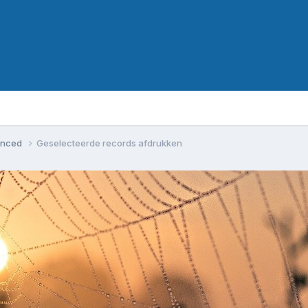
vanced
Geselecteerde records afdrukken