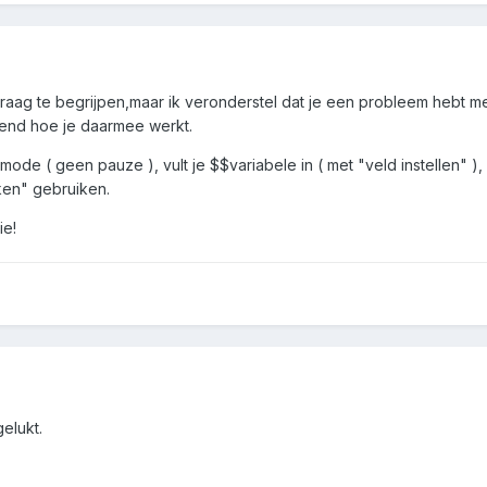
vraag te begrijpen,maar ik veronderstel dat je een probleem hebt m
gend hoe je daarmee werkt.
ode ( geen pauze ), vult je $$variabele in ( met "veld instellen" ),
en" gebruiken.
ie!
gelukt.