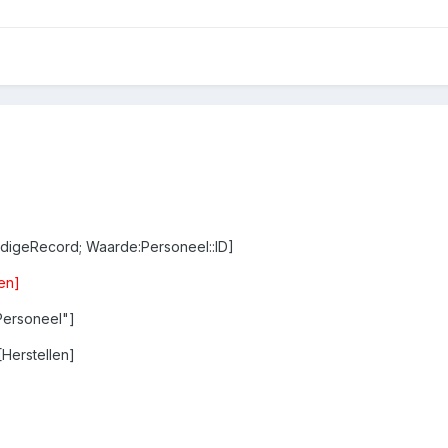
uidigeRecord; Waarde:Personeel::ID]
en]
 Personeel"]
Herstellen]