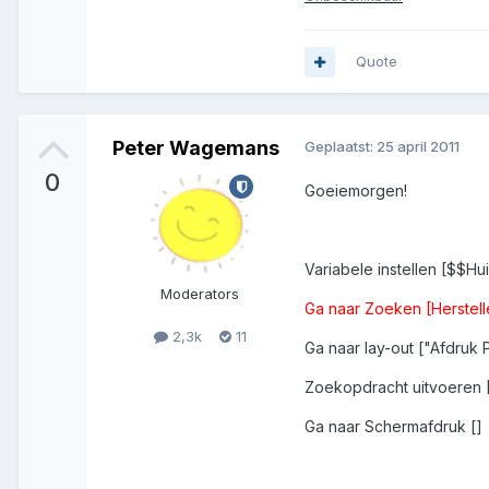
Quote
Peter Wagemans
Geplaatst:
25 april 2011
0
Goeiemorgen!
Variabele instellen [$$H
Moderators
Ga naar Zoeken [Herstell
2,3k
11
Ga naar lay-out ["Afdruk
Zoekopdracht uitvoeren [
Ga naar Schermafdruk []