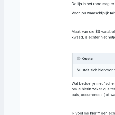
De lijn in het rood mag e
Voor jou waarschijnlijk m
Maak van die $$ variabele
kwaad, is echter niet netj
Quote
Nu stelt zich hiervoo
Wat bedoel je met "scher
om je hierin zeker qua te
outs, occurrences ( of wat
Ik voel me hier ff een e