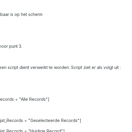
tbaar is op het scherm
voor punt 3.
en script dient verwerkt te worden. Script ziet er als volgt uit :
t_Records = "Alle Records"]
l_Lijst_Records = "Geselecteerde Records"]
_Lijst_Records = "Huidige Record"]