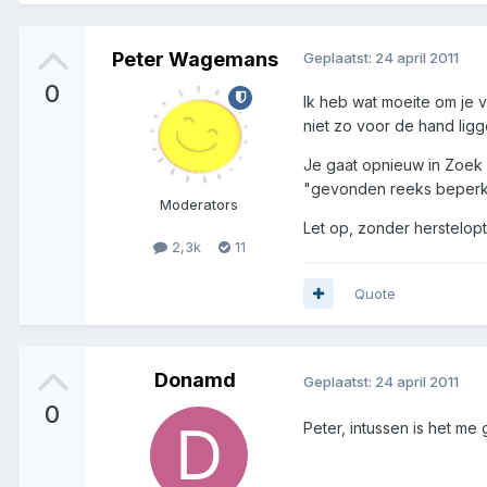
Peter Wagemans
Geplaatst:
24 april 2011
0
Ik heb wat moeite om je 
niet zo voor de hand lig
Je gaat opnieuw in Zoek m
"gevonden reeks beperk
Moderators
Let op, zonder herstelopt
2,3k
11
Quote
Donamd
Geplaatst:
24 april 2011
0
Peter, intussen is het me 