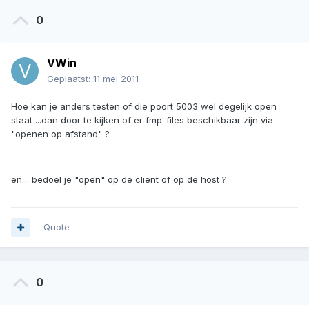
0
VWin
Geplaatst:
11 mei 2011
Hoe kan je anders testen of die poort 5003 wel degelijk open
staat ...dan door te kijken of er fmp-files beschikbaar zijn via
"openen op afstand" ?
en .. bedoel je "open" op de client of op de host ?
Quote
0