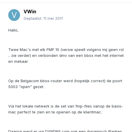
VWin
Geplaatst:
11 mei 2011
Hallo,
Twee Mac's met elk FMP 10 (versie speelt volgens mij geen rol
.. zie verder) en verbonden dmv van een bbox met het internet
en mekaar.
Op de Belgacom bbox-router werd (hopelijk correct) de poort
5003 "open" gezet.
Via het lokale netwerk is de set van fmp-files vanop de basis-
mac perfect te zien en te openen op de klientmac.
Daarna werd er via DYNDNS.com ook een dynamisch IPadres