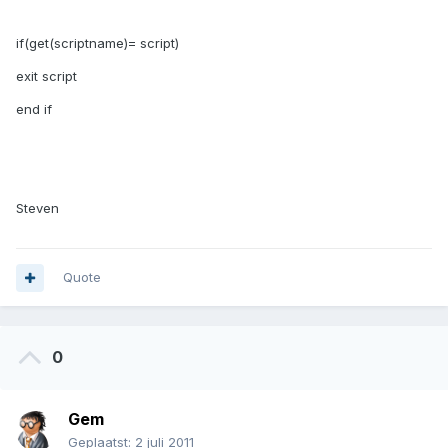
if(get(scriptname)= script)
exit script
end if
Steven
Quote
0
Gem
Geplaatst:
2 juli 2011