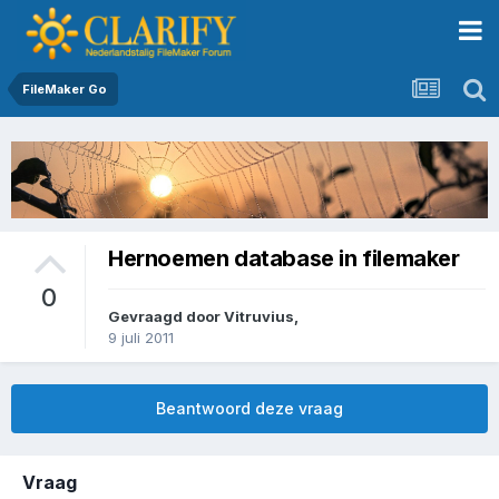
FileMaker Go
Hernoemen database in filemaker
0
Gevraagd door
Vitruvius
,
9 juli 2011
Beantwoord deze vraag
Vraag