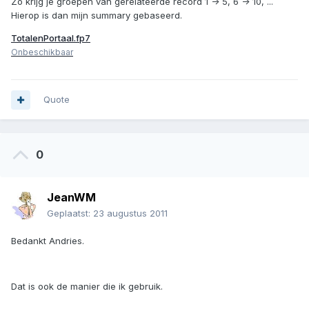
Zo krijg je groepen van gerelateerde record 1 -> 5, 6 -> 10, ...
Hierop is dan mijn summary gebaseerd.
TotalenPortaal.fp7
Onbeschikbaar
Quote
0
JeanWM
Geplaatst:
23 augustus 2011
Bedankt Andries.
Dat is ook de manier die ik gebruik.