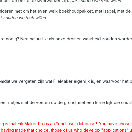
t dus de beste tekstverwerker zijn.
Dat zouden we toch willen
.
iceren met om het even welk boekhoudpakket, met Isabel, met de 
t zouden we toch willen
.
 nodig? Nee natuurlijk: als onze dromen waarheid zouden worden, da
mdat we vergeten zijn wat FileMaker eigenlijk is, en waarvoor het
weer netjes met de voeten op de grond, met een klare kijk die ons 
ing is that FileMaker Pro is an *end-user database*. You have chose
in having made that choice, those of us who develop "applications" u