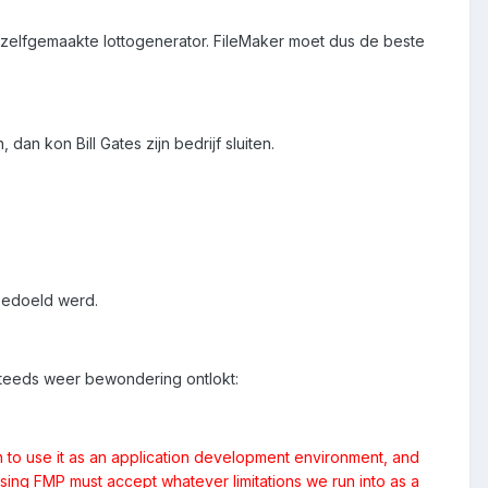
zelfgemaakte lottogenerator. FileMaker moet dus de beste
n kon Bill Gates zijn bedrijf sluiten.
 bedoeld werd.
steeds weer bewondering ontlokt:
n to use it as an application development environment, and
sing FMP must accept whatever limitations we run into as a