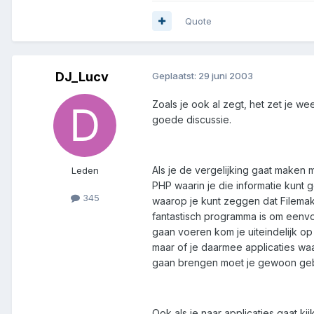
Quote
DJ_Lucv
Geplaatst:
29 juni 2003
Zoals je ook al zegt, het zet je w
goede discussie.
Als je de vergelijking gaat maken 
Leden
PHP waarin je die informatie kunt 
345
waarop je kunt zeggen dat Filemaker
fantastisch programma is om eenvo
gaan voeren kom je uiteindelijk op
maar of je daarmee applicaties waa
gaan brengen moet je gewoon gebr
Ook als je naar applicaties gaat k