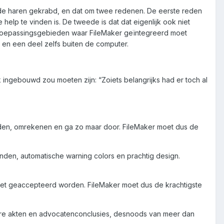
in de haren gekrabd, en dat om twee redenen. De eerste reden
e help te vinden is. De tweede is dat dat eigenlijk ook niet
e toepassingsgebieden waar FileMaker geïntegreerd moet
en een deel zelfs buiten de computer.
k ingebouwd zou moeten zijn: “Zoiets belangrijks had er toch al
inden, omrekenen en ga zo maar door. FileMaker moet dus de
nden, automatische warning colors en prachtig design.
iet geaccepteerd worden. FileMaker moet dus de krachtigste
ire akten en advocatenconclusies, desnoods van meer dan