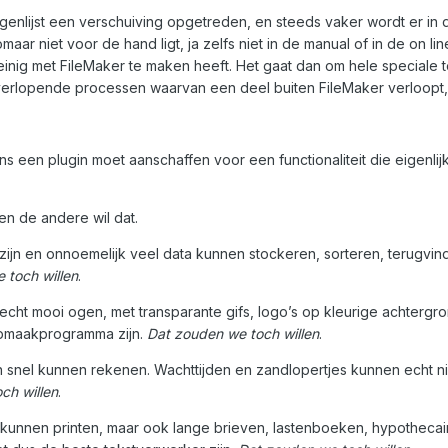
vragenlijst een verschuiving opgetreden, en steeds vaker wordt er 
aar niet voor de hand ligt, ja zelfs niet in de manual of in de on lin
einig met FileMaker te maken heeft. Het gaat dan om hele special
erlopende processen waarvan een deel buiten FileMaker verloopt, 
ns een plugin moet aanschaffen voor een functionaliteit die eigenlij
 en de andere wil dat.
 zijn en onnoemelijk veel data kunnen stockeren, sorteren, terugv
 toch willen
.
cht mooi ogen, met transparante gifs, logo’s op kleurige achtergro
opmaakprogramma zijn.
Dat zouden we toch willen
.
 snel kunnen rekenen. Wachttijden en zandlopertjes kunnen echt n
ch willen
.
kunnen printen, maar ook lange brieven, lastenboeken, hypotheca