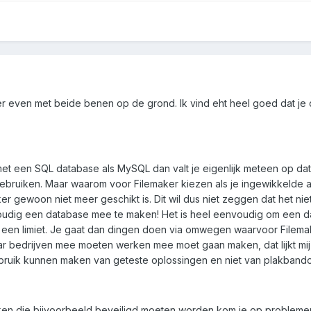
eer even met beide benen op de grond. Ik vind eht heel goed dat je d
met een SQL database als MySQL dan valt je eigenlijk meteen op dat h
gebruiken. Maar waarom voor Filemaker kiezen als je ingewikkelde a
 gewoon niet meer geschikt is. Dit wil dus niet zeggen dat het niet,
udig een database mee te maken! Het is heel eenvoudig om een dat
 een limiet. Je gaat dan dingen doen via omwegen waarvoor Filemaker 
r bedrijven mee moeten werken mee moet gaan maken, dat lijkt mij nie
uik kunnen maken van geteste oplossingen en niet van plakbando
ijken die bijvoorbeeld beveiligd moeten worden kom je op problemen t