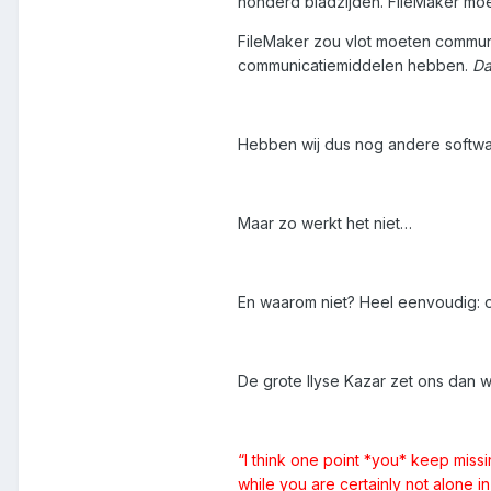
honderd bladzijden. FileMaker moe
FileMaker zou vlot moeten commun
communicatiemiddelen hebben.
Da
Hebben wij dus nog andere software
Maar zo werkt het niet…
En waarom niet? Heel eenvoudig: o
De grote Ilyse Kazar zet ons dan 
“I think one point *you* keep miss
while you are certainly not alone 