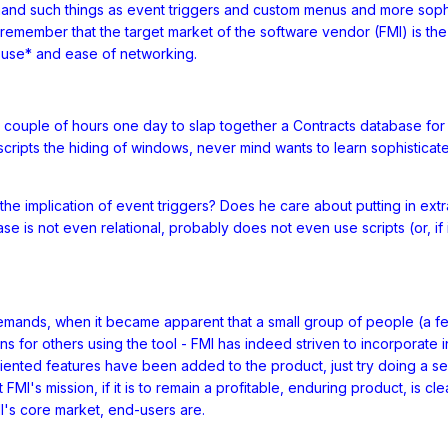
d such things as event triggers and custom menus and more sophisti
member that the target market of the software vendor (FMI) is the e
f use* and ease of networking.
a couple of hours one day to slap together a Contracts database fo
cripts the hiding of windows, never mind wants to learn sophisticat
he implication of event triggers? Does he care about putting in ext
e is not even relational, probably does not even use scripts (or, if i
demands, when it became apparent that a small group of people (a
 for others using the tool - FMI has indeed striven to incorporate i
iented features have been added to the product, just try doing a s
FMI's mission, if it is to remain a profitable, enduring product, is c
's core market, end-users are.