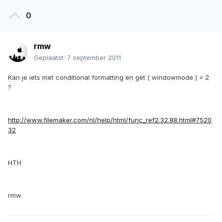
0
rmw
Geplaatst:
7 september 2011
Kan je iets met conditional formatting en get ( windowmode ) = 2
?
http://www.filemaker.com/nl/help/html/func_ref2.32.88.html#7520
32
HTH
rmw