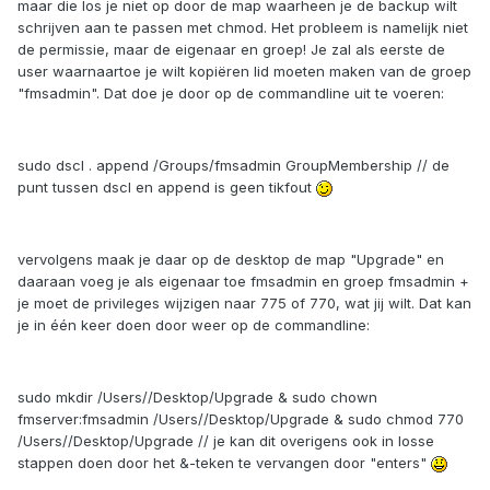
maar die los je niet op door de map waarheen je de backup wilt
schrijven aan te passen met chmod. Het probleem is namelijk niet
de permissie, maar de eigenaar en groep! Je zal als eerste de
user waarnaartoe je wilt kopiëren lid moeten maken van de groep
"fmsadmin". Dat doe je door op de commandline uit te voeren:
sudo dscl . append /Groups/fmsadmin GroupMembership // de
punt tussen dscl en append is geen tikfout
vervolgens maak je daar op de desktop de map "Upgrade" en
daaraan voeg je als eigenaar toe fmsadmin en groep fmsadmin +
je moet de privileges wijzigen naar 775 of 770, wat jij wilt. Dat kan
je in één keer doen door weer op de commandline:
sudo mkdir /Users//Desktop/Upgrade & sudo chown
fmserver:fmsadmin /Users//Desktop/Upgrade & sudo chmod 770
/Users//Desktop/Upgrade // je kan dit overigens ook in losse
stappen doen door het &-teken te vervangen door "enters"