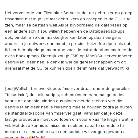
Het vervelende van Filemaker Server is dat de gebruiker en groep
fmsadmin niet in je lijst met gebruikers en groepen in de GUI is te
zien, maar ze bestaan wel! Als je bijvoorbeeld de databases op
een andere schijf zou willen hebben en de Databasebackups
ook, omdat je ze dan makkelijker kan laten opslaan eergens
anders in je netwerk, dan moet je precies hetzelfde doen als dat
ik hier heb uitgelegd, maar dan voor de extra databasemap en de
extra backupmap. Eigenlijk zou je FMS op MacOSX-server moeten
gebruiken, daar heb je denk ik wel de gereedschappen om dit
allemaal met de GUI te kunnen doen (tenminste dat verwacht ik)
[edit]Wellicht ten overvloede: fmserver draait onder de gebruiker
"fmsadmin", dus alle scripts, schedules en handmatige acties
vanuit de console, vinden dus plaats met de rechten van die
gebruiker en daar heb je rekening mee te houden zodra je buiten
de standaard-scope van fmserver gaat. Vandaar dat je deze
lastige procedure moet doorlopen om voor elkaar te krijgen wat je
wil. Met deze kennis is misschien ook een aparte schedule te
maken die alles wat je nu in een scriptje wil vangen gewoon al
voor je doet
[/edit]