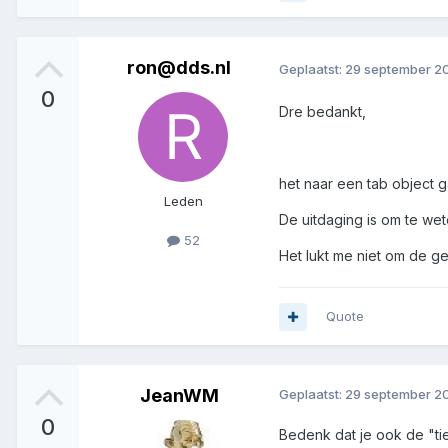
ron@dds.nl
Geplaatst:
29 september 20
0
Dre bedankt,
het naar een tab object g
Leden
De uitdaging is om te wet
52
Het lukt me niet om de ge
Quote
JeanWM
Geplaatst:
29 september 20
0
Bedenk dat je ook de "tie