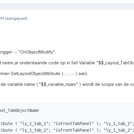
11
(aangepast)
trigger -- "OnObjectModify"
cript neem je onderstaande code op in Set Variable "$$_Layout_Tab
innen GetLayoutObjectAttribute ( … ; … ) aan)
n de variable name ( "$$_variable_naam" ) wordt de scope van de va
ut_TabObjectName

ibute ( "ly_1_tab_1"; "isFrontTabPanel" ); "ly_1_tab_1";
ibute ( "ly_1_tab_2"; "isFrontTabPanel" ); "ly_1_tab_2";