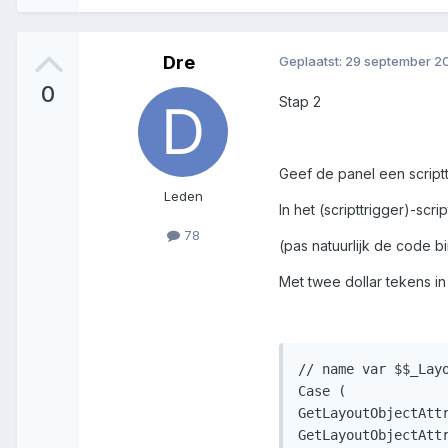
Dre
Geplaatst:
29 september 20
0
Stap 2
Geef de panel een script
Leden
In het (scripttrigger)-s
78
(pas natuurlijk de code b
Met twee dollar tekens i
// name var $$_Layo
Case ( 

GetLayoutObjectAttr
GetLayoutObjectAttr