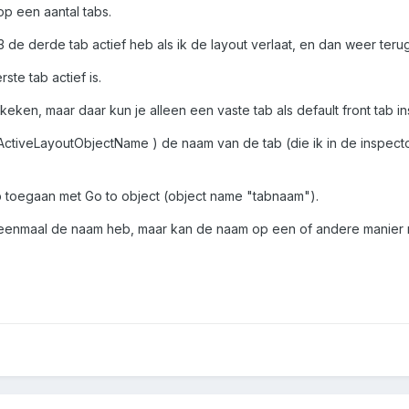
op een aantal tabs.
t 3 de derde tab actief heb als ik de layout verlaat, en dan weer ter
ste tab actief is.
ekeken, maar daar kun je alleen een vaste tab als default front tab in
ctiveLayoutObjectName ) de naam van de tab (die ik in de inspector
ab toegaan met Go to object (object name "tabnaam").
ik eenmaal de naam heb, maar kan de naam op een of andere manier n