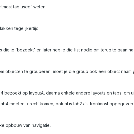
ontmost tab used' weten.
lakken tegelijkertijd.
s die je 'bezoekt' en later heb je die lijst nodig om terug te gaan na
om objecten te grouperen, moet je die group ook een object naam 
ab4 bezoekt op layoutA, daarna enkele andere layouts en tabs, om ui
tab4 moeten terechtkomen, ook al is tab2 als frontmost opgegeven 
lexe opbouw van navigatie,