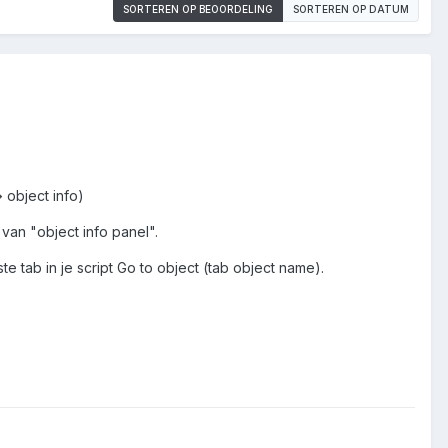
SORTEREN OP BEOORDELING
SORTEREN OP DATUM
 object info)
 van "object info panel".
tab in je script Go to object (tab object name).