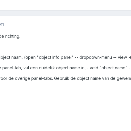
11
de richting.
object naam, (open "object info panel" -- dropdown-menu -- view ->
 panel-tab, vul een duidelijk object name in, - veld "object name" -
oor de overige panel-tabs. Gebruik de object name van de gewenste 