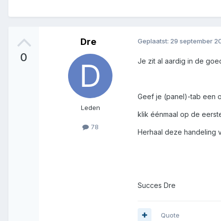
Dre
Geplaatst:
29 september 20
0
Je zit al aardig in de goe
Geef je (panel)-tab een 
Leden
klik éénmaal op de eerste
78
Herhaal deze handeling v
Succes Dre
Quote