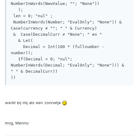
NumberInWords(NewValue; ""; "None"))

   ); 

 len = 0; "nul" ;

 NumberInWords(Number; "EvalOnly"; "None")) & 
Case(currency ≠ ""; " " & Currency)

 &  Case(DecimalCurr ≠ "None"; " en " 

   & Let(

     Decimal = Int(100 * (fullnumber - 
number)); 

   If(Decimal = 0; "nul"; 
NumberInWords(Decimal; "EvalOnly"; "None"))) & 
" " & DecimalCurr))

))
werkt bij mij als een zonnetje
mvg, Menno