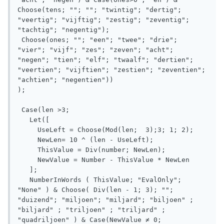
Choose(tens; ""; ""; "twintig"; "dertig"; 
"veertig"; "vijftig"; "zestig"; "zeventig"; 
"tachtig"; "negentig"); 

 Choose(ones; ""; "een"; "twee"; "drie"; 
"vier"; "vijf"; "zes"; "zeven"; "acht"; 
"negen"; "tien"; "elf"; "twaalf"; "dertien"; 
"veertien"; "vijftien"; "zestien"; "zeventien"; 
"achtien"; "negentien"))

);

 Case(len >3; 

   Let([

     UseLeft = Choose(Mod(len;  3);3; 1; 2); 

     NewLen= 10 ^ (len - UseLeft); 

     ThisValue = Div(number; NewLen); 

     NewValue = Number - ThisValue * NewLen

   ]; 

   NumberInWords ( ThisValue; "EvalOnly"; 
"None" ) & Choose( Div(len - 1; 3); ""; 
"duizend"; "miljoen"; "miljard"; "biljoen" ; 
"biljard" ; "triljoen" ; "triljard" ; 
"quadriljoen" ) & Case(NewValue ≠ 0; 