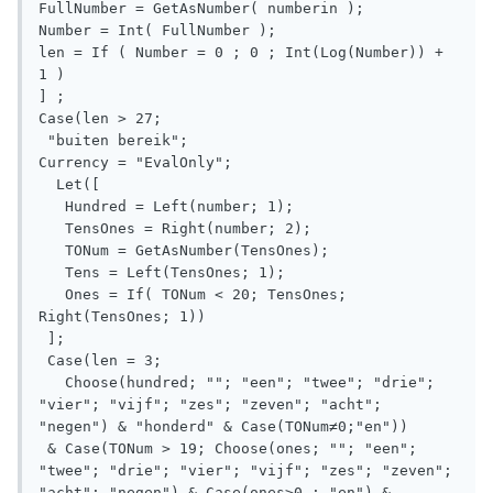
FullNumber = GetAsNumber( numberin ); 

Number = Int( FullNumber ); 

len = If ( Number = 0 ; 0 ; Int(Log(Number)) + 
1 )

] ; 

Case(len > 27; 

 "buiten bereik"; 

Currency = "EvalOnly"; 

  Let([

   Hundred = Left(number; 1); 

   TensOnes = Right(number; 2); 

   TONum = GetAsNumber(TensOnes); 

   Tens = Left(TensOnes; 1); 

   Ones = If( TONum < 20; TensOnes; 
Right(TensOnes; 1))

 ];

 Case(len = 3; 

   Choose(hundred; ""; "een"; "twee"; "drie"; 
"vier"; "vijf"; "zes"; "zeven"; "acht"; 
"negen") & "honderd" & Case(TONum≠0;"en"))

 & Case(TONum > 19; Choose(ones; ""; "een"; 
"twee"; "drie"; "vier"; "vijf"; "zes"; "zeven"; 
"acht"; "negen") & Case(ones>0 ; "en") & 