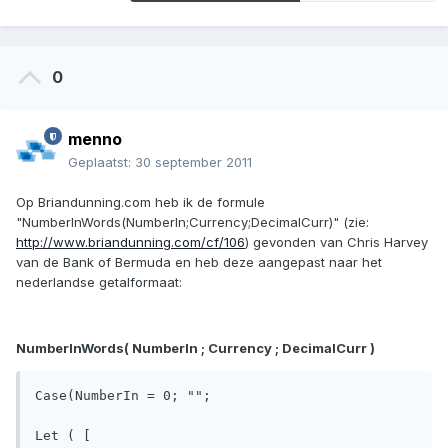
0
menno
Geplaatst:
30 september 2011
Op Briandunning.com heb ik de formule
"NumberInWords(NumberIn;Currency;DecimalCurr)" (zie:
http://www.briandunning.com/cf/106
) gevonden van Chris Harvey
van de Bank of Bermuda en heb deze aangepast naar het
nederlandse getalformaat:
NumberInWords( NumberIn ; Currency ; DecimalCurr )
Case(NumberIn = 0; ""; 

Let ( [
