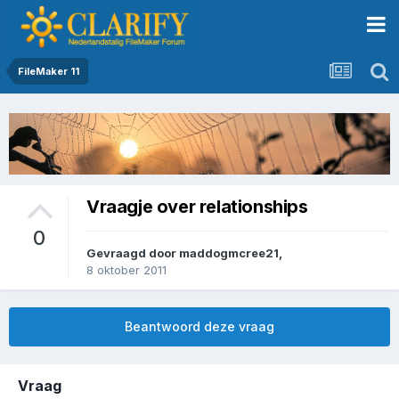
FileMaker 11
Vraagje over relationships
0
Gevraagd door
maddogmcree21
,
8 oktober 2011
Beantwoord deze vraag
Vraag