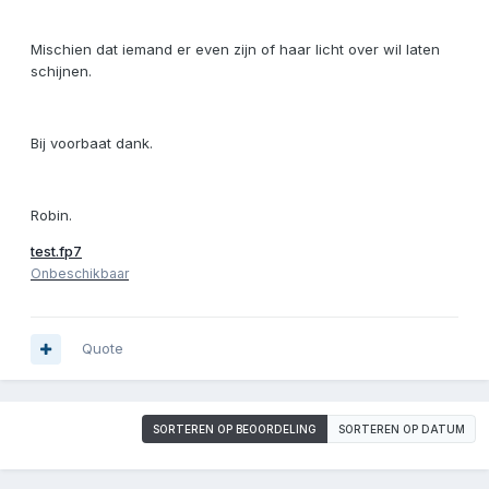
Mischien dat iemand er even zijn of haar licht over wil laten
schijnen.
Bij voorbaat dank.
Robin.
test.fp7
Onbeschikbaar
Quote
SORTEREN OP BEOORDELING
SORTEREN OP DATUM